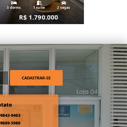
3 dorms
1 suíte
2 vagas
R$ 1.790.000
CADASTRAR-SE
ntato
99843-9463
99689-5986