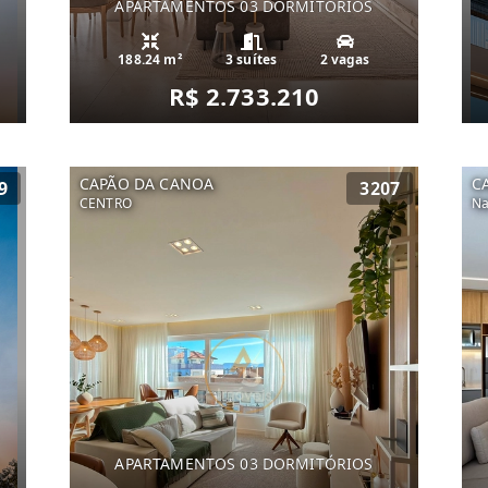
APARTAMENTOS 03 DORMITÓRIOS
188.24 m²
3 suítes
2 vagas
R$ 2.733.210
CAPÃO DA CANOA
C
9
3207
CENTRO
Na
APARTAMENTOS 03 DORMITÓRIOS