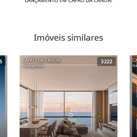
Imóveis similares
CAPÃO DA CANOA
C
5
3222
Navegantes
Na