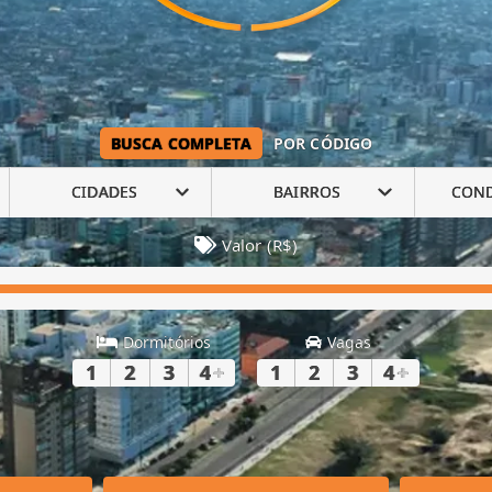
BUSCA COMPLETA
POR CÓDIGO
CIDADES
BAIRROS
CON
Valor (R$)
Dormitórios
Vagas
1
2
3
4
+
1
2
3
4
+