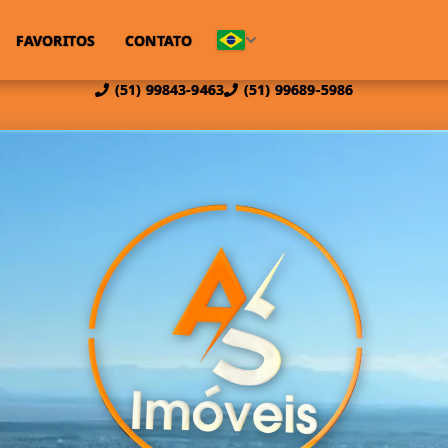
FAVORITOS
CONTATO
(51) 99843-9463
(51) 99689-5986