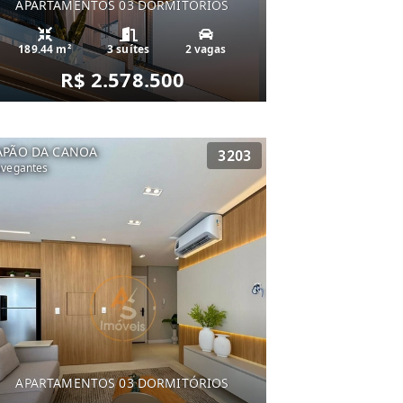
APARTAMENTOS 03 DORMITÓRIOS
189.44 m²
3 suítes
2 vagas
R$ 2.578.500
APÃO DA CANOA
3203
vegantes
APARTAMENTOS 03 DORMITÓRIOS