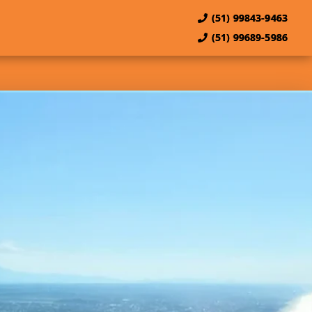
(51) 99843-9463
(51) 99689-5986