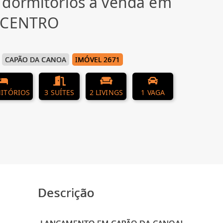
 dormitórios à venda em
, CENTRO
CAPÃO DA CANOA
IMÓVEL 2671
ITÓRIOS
3 SUÍTES
2 LIVINGS
1 VAGA
Descrição