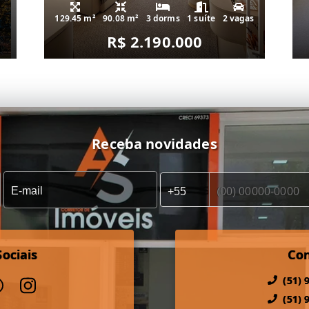
129.45 m²
90.08 m²
3 dorms
1 suíte
2 vagas
R$ 2.190.000
Receba novidades
ociais
Co
(51) 
(51) 