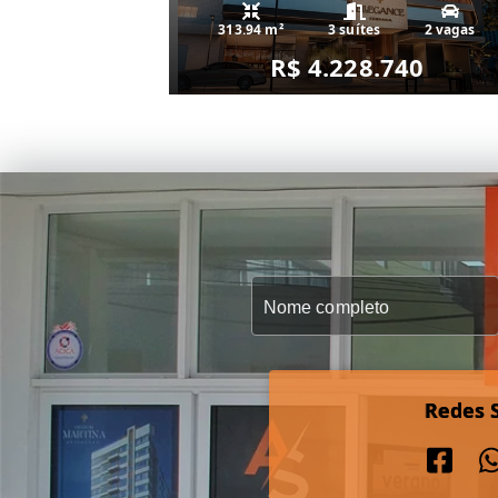
313.94 m²
3 suítes
2 vagas
R$ 4.228.740
Redes S