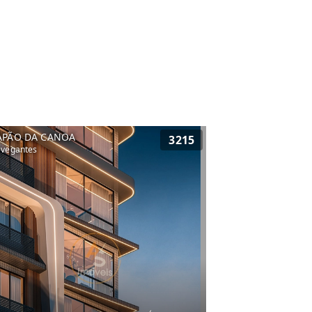
APÃO DA CANOA
3215
vegantes