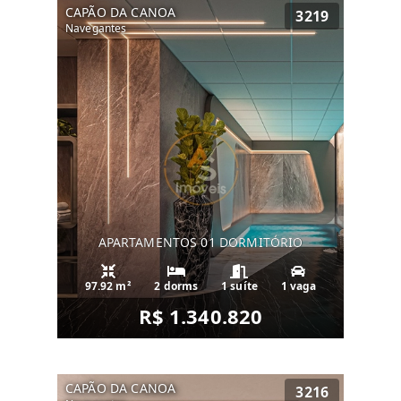
CAPÃO DA CANOA
3219
Navegantes
APARTAMENTOS 01 DORMITÓRIO
97.92 m²
2 dorms
1 suíte
1 vaga
R$ 1.340.820
CAPÃO DA CANOA
3216