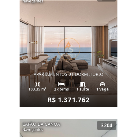
Navegantes
APARTAMENTOS 01 DORMITÓRIO
103.35 m²
2 dorms
1 suíte
1 vaga
R$ 1.371.762
CAPÃO DA CANOA
3204
Navegantes