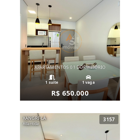
APARTAMENTOS 01 DORMITÓRIO
1 suíte
1 vaga
R$ 650.000
XANGRI-LÁ
3157
Atlantida