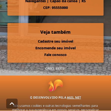
Navegantes
|
Capão da canoa
|
RS
CEP: 95555000
Veja também
Cadastre seu imóvel
Encomende seu imóvel
Fale conosco
CRECI
69373
© DESENVOLVIDO PELA
AGIL.NET
Nós usamos cookies e outras tecnologias semelhantes para
melhorar a sua experiência em nossos serviços, personalizar