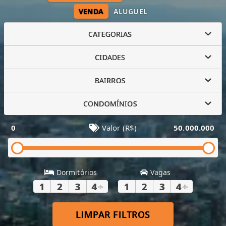
VENDA
ALUGUEL
CATEGORIAS
CIDADES
BAIRROS
CONDOMÍNIOS
0
Valor (R$)
50.000.000
Dormitórios
Vagas
1
2
3
4
+
1
2
3
4
+
LIMPAR FILTROS