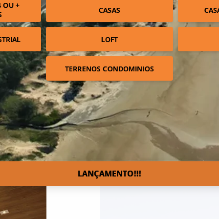
 OU +
CASAS
CAS
S
STRIAL
LOFT
TERRENOS CONDOMINIOS
LANÇAMENTO!!!