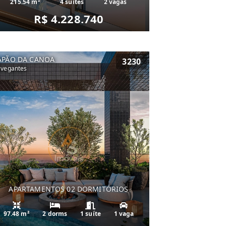
215.54 m²
4 suítes
2 vagas
R$ 4.228.740
APÃO DA CANOA
3230
vegantes
APARTAMENTOS 02 DORMITÓRIOS
97.48 m²
2 dorms
1 suíte
1 vaga