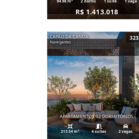
94.98 m²
2 dorms
1 suíte
1 vaga
R$ 1.413.018
CAPÃO DA CANOA
323
Navegantes
APARTAMENTOS 02 DORMITÓRIOS
215.54 m²
4 suítes
2 vagas