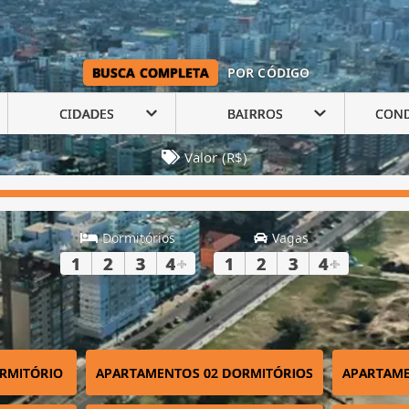
BUSCA COMPLETA
POR CÓDIGO
CIDADES
BAIRROS
CON
Valor (R$)
Dormitórios
Vagas
1
2
3
4
+
1
2
3
4
+
RMITÓRIO
APARTAMENTOS 02 DORMITÓRIOS
APARTAME