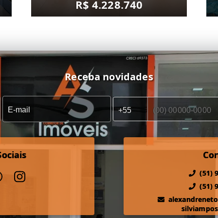
R$ 4.228.740
Receba novidades
ociais
Co
(51) 
(51) 
alexandrenet
silviampo