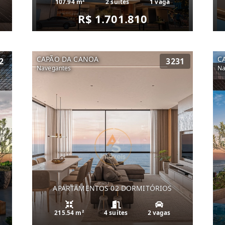
107.94 m²
2 suítes
1 vaga
R$ 1.701.810
CAPÃO DA CANOA
C
2
3231
Navegantes
Na
APARTAMENTOS 02 DORMITÓRIOS
215.54 m²
4 suítes
2 vagas