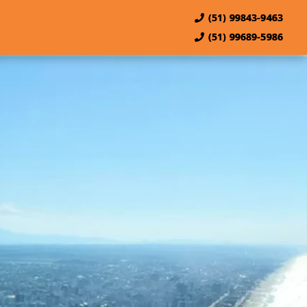
(51) 99843-9463
(51) 99689-5986