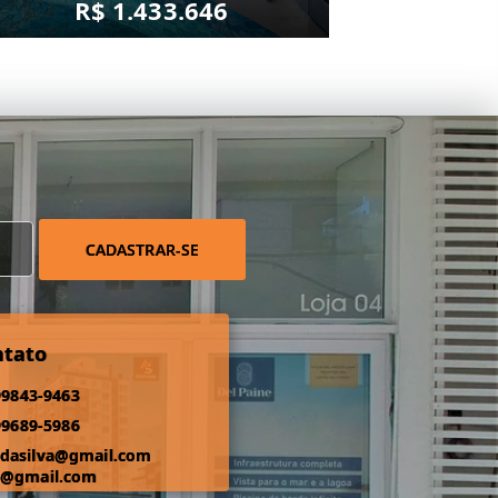
R$ 1.433.646
CADASTRAR-SE
ntato
99843-9463
99689-5986
odasilva@gmail.com
s@gmail.com