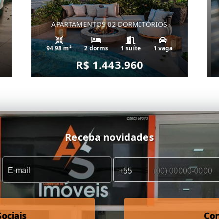
APARTAMENTOS 02 DORMITÓRIOS
94.98 m²
2 dorms
1 suíte
1 vaga
R$ 1.443.960
Receba novidades
ociais
Co