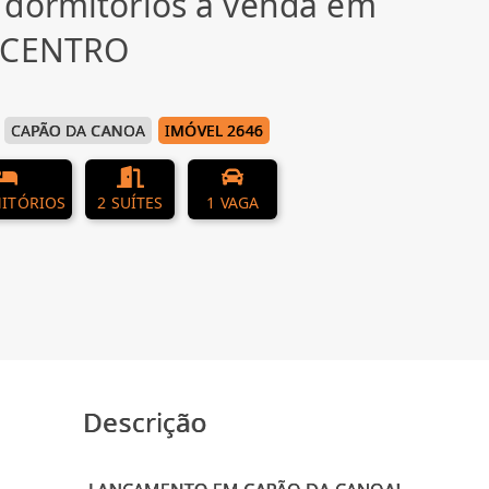
 dormitórios à venda em
, CENTRO
CAPÃO DA CANOA
IMÓVEL 2646
ITÓRIOS
2 SUÍTES
1 VAGA
Descrição