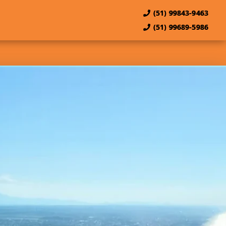
(51) 99843-9463
(51) 99689-5986