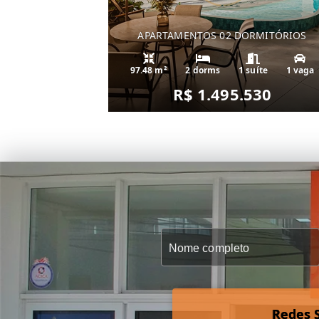
APARTAMENTOS 02 DORMITÓRIOS
97.48 m²
2 dorms
1 suíte
1 vaga
R$ 1.495.530
Redes S