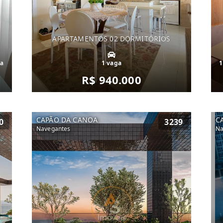
APARTAMENTOS 02 DORMITÓRIOS
ga
1 vaga
1
R$ 940.000
CAPÃO DA CANOA
C
0
3239
Navegantes
Na