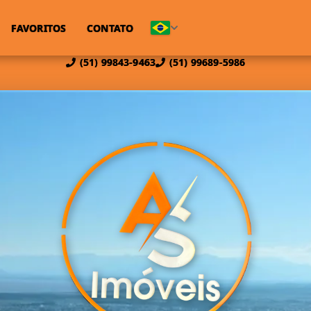
FAVORITOS
CONTATO
(51) 99843-9463
(51) 99689-5986