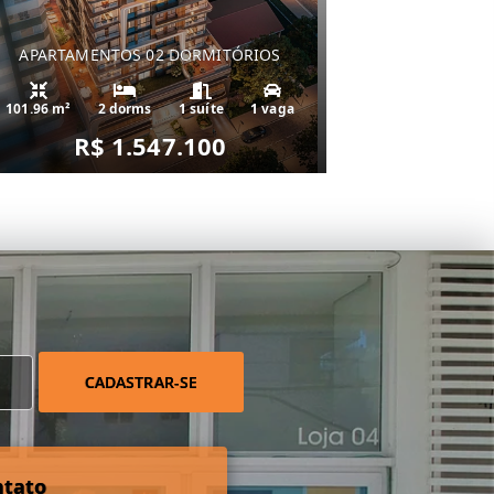
APARTAMENTOS 02 DORMITÓRIOS
101.96 m²
2 dorms
1 suíte
1 vaga
R$ 1.547.100
CADASTRAR-SE
ntato