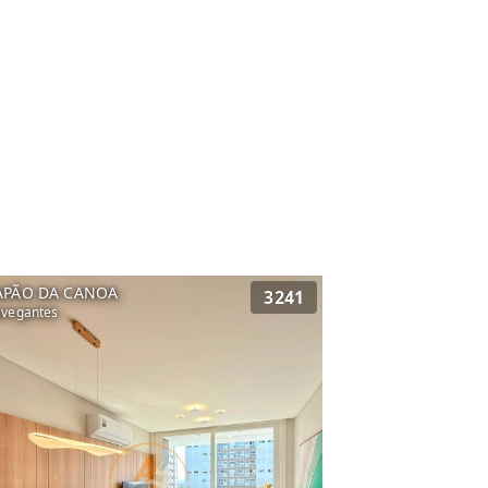
APÃO DA CANOA
3241
vegantes