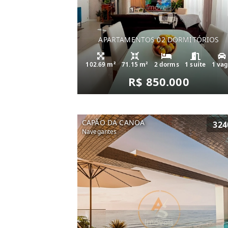
APARTAMENTOS 02 DORMITÓRIOS
102.69 m²
71.15 m²
2 dorms
1 suíte
1 va
R$ 850.000
CAPÃO DA CANOA
324
Navegantes