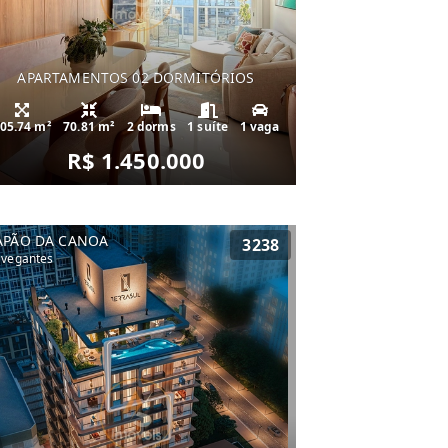
APARTAMENTOS 02 DORMITÓRIOS
05.74 m²
70.81 m²
2 dorms
1 suíte
1 vaga
R$ 1.450.000
APÃO DA CANOA
3238
vegantes