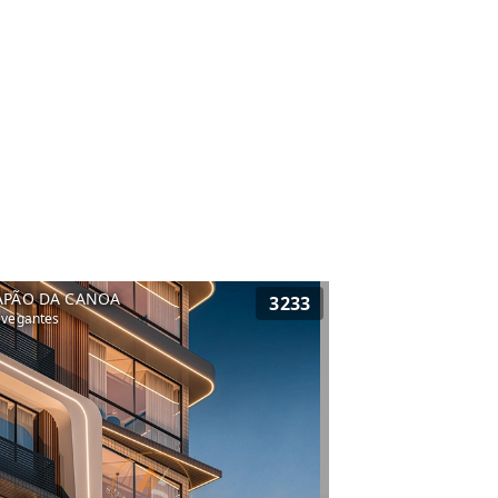
APÃO DA CANOA
3233
vegantes