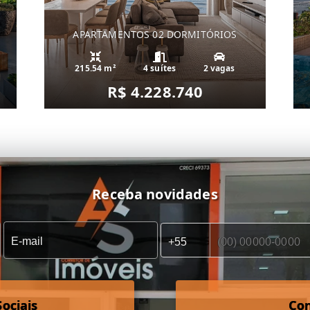
APARTAMENTOS 02 DORMITÓRIOS
215.54 m²
4 suítes
2 vagas
R$ 4.228.740
Receba novidades
ociais
Co