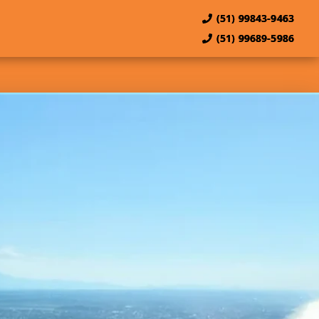
(51) 99843-9463
(51) 99689-5986