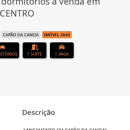
 dormitórios à venda em
, CENTRO
CAPÃO DA CANOA
IMÓVEL 2643
ITÓRIOS
1 SUÍTE
1 VAGA
Descrição