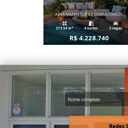
APARTAMENTOS 02 DORMITÓRIOS
215.54 m²
4 suítes
2 vagas
R$ 4.228.740
Redes S