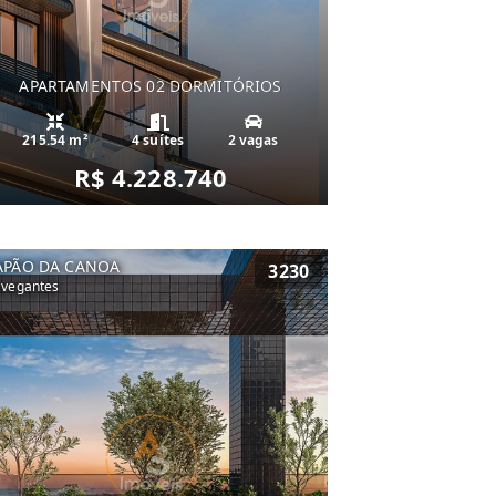
APARTAMENTOS 02 DORMITÓRIOS
215.54 m²
4 suítes
2 vagas
R$ 4.228.740
APÃO DA CANOA
3230
vegantes