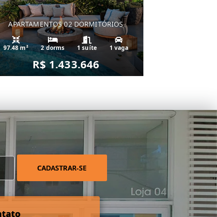
APARTAMENTOS 02 DORMITÓRIOS
97.48 m²
2 dorms
1 suíte
1 vaga
R$ 1.433.646
CADASTRAR-SE
ntato