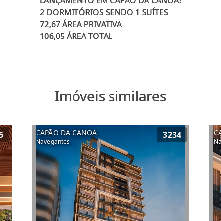
LANÇAMENTO EM CAPÃO DA CANOA!
2 DORMITÓRIOS SENDO 1 SUÍTES
72,67 ÁREA PRIVATIVA
Imóveis similares
CAPÃO DA CANOA
C
5
3234
Navegantes
Na