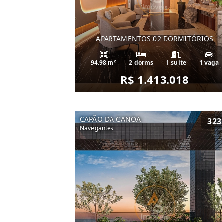
APARTAMENTOS 02 DORMITÓRIOS
94.98 m²
2 dorms
1 suíte
1 vaga
R$ 1.413.018
CAPÃO DA CANOA
323
Navegantes