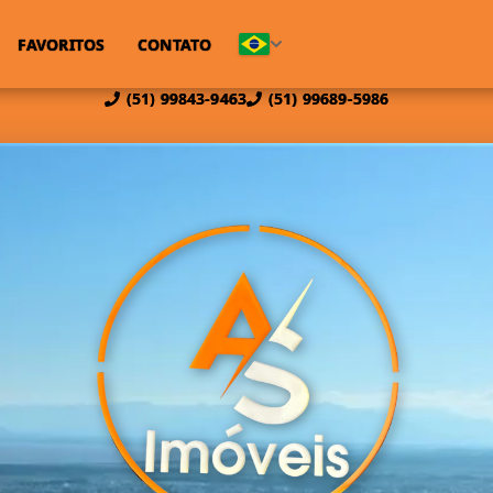
FAVORITOS
CONTATO
(51) 99843-9463
(51) 99689-5986