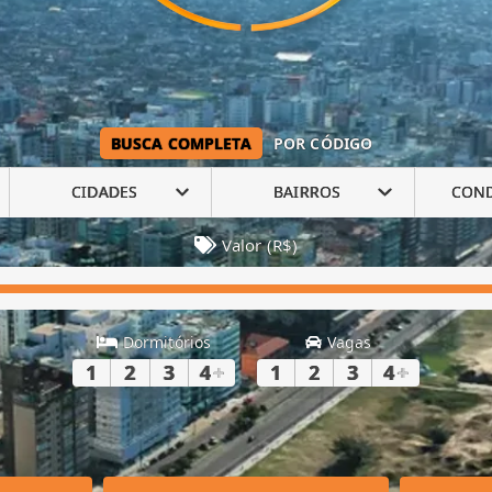
BUSCA COMPLETA
POR CÓDIGO
CIDADES
BAIRROS
CON
Valor (R$)
Dormitórios
Vagas
1
2
3
4
+
1
2
3
4
+