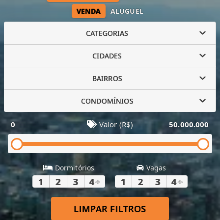
VENDA
ALUGUEL
CATEGORIAS
CIDADES
BAIRROS
CONDOMÍNIOS
0
Valor (R$)
50.000.000
Dormitórios
Vagas
1
2
3
4
+
1
2
3
4
+
LIMPAR FILTROS