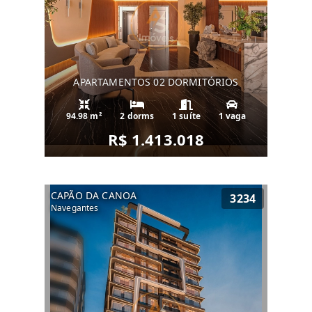
APARTAMENTOS 02 DORMITÓRIOS
94.98 m²
2 dorms
1 suíte
1 vaga
R$ 1.413.018
CAPÃO DA CANOA
3234
Navegantes