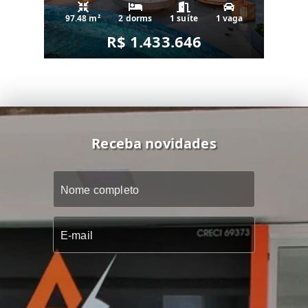
97.48 m²
2 dorms
1 suíte
1 vaga
R$ 1.433.646
Receba novidades