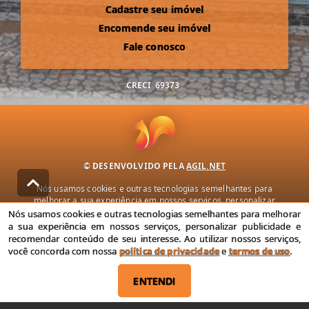
Cadastre seu imóvel
Encomende seu imóvel
Fale conosco
CRECI
69373
© DESENVOLVIDO PELA
AGIL.NET
Nós usamos cookies e outras tecnologias semelhantes para
melhorar a sua experiência em nossos serviços, personalizar
publicidade e recomendar conteúdo de seu interesse. Ao utilizar
Nós usamos cookies e outras tecnologias semelhantes para melhorar
nossos serviços, você concorda com nossa política de privacidade e
a sua experiência em nossos serviços, personalizar publicidade e
termos de uso.
recomendar conteúdo de seu interesse. Ao utilizar nossos serviços,
você concorda com nossa
política de privacidade
e
termos de uso
.
Política de Privacidade
Termos de uso
ENTENDI