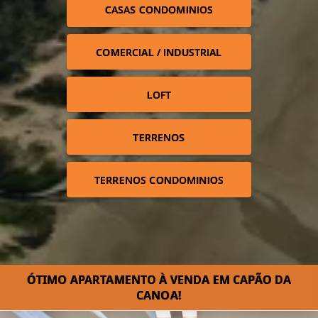
CASAS CONDOMINIOS
COMERCIAL / INDUSTRIAL
LOFT
TERRENOS
TERRENOS CONDOMINIOS
ÓTIMO APARTAMENTO À VENDA EM CAPÃO DA
CANOA!⁣