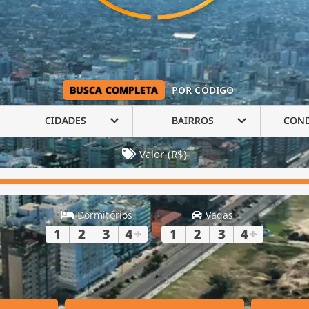
BUSCA COMPLETA
POR CÓDIGO
CIDADES
BAIRROS
CON
Valor (R$)
Dormitórios
Vagas
1
2
3
4
+
1
2
3
4
+