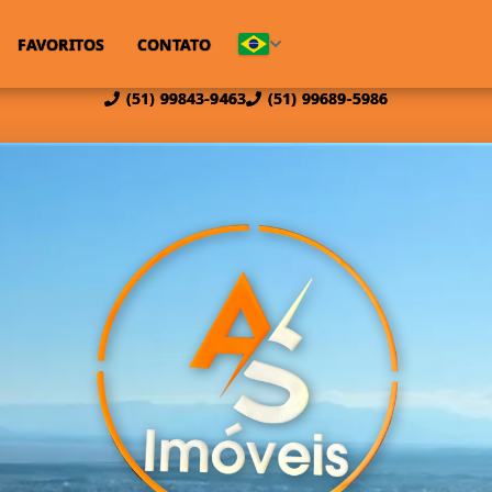
FAVORITOS
CONTATO
(51) 99843-9463
(51) 99689-5986