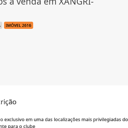
os à venda em XANGRI-
Á
IMÓVEL 2616
rição
o exclusivo em uma das localizações mais privilegiadas do 
nte para o clube