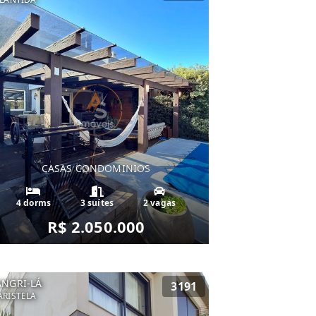
CASAS CONDOMINIOS
4 dorms
3 suítes
2 vagas
R$ 2.050.000
ANGRI-LÁ
3191
RISTELA