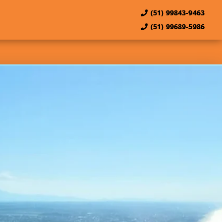
(51) 99843-9463
(51) 99689-5986