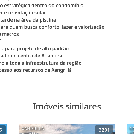
o estratégica dentro do condomínio
nte orientação solar
 tarde na área da piscina
para quem busca conforto, lazer e valorização
0 metros
²
to para projeto de alto padrão
zado no centro de Atlântida
o a toda a infraestrutura da região
Imóveis similares
XANGRI-LÁ
C
6
3201
Atlantida
AT