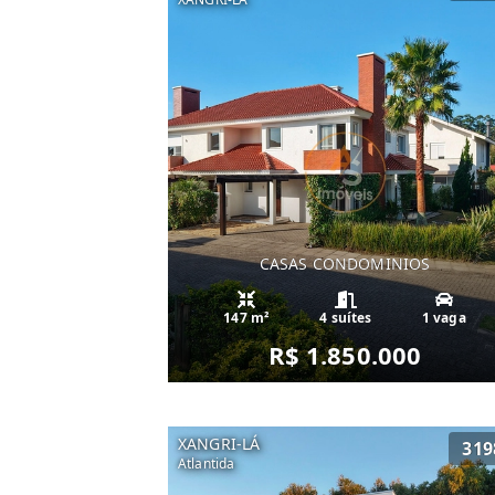
CASAS CONDOMINIOS
147 m²
4 suítes
1 vaga
R$ 1.850.000
XANGRI-LÁ
319
Atlantida