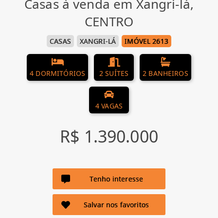
Casas à venda em Xangri-lá,
CENTRO
CASAS
XANGRI-LÁ
IMÓVEL 2613
4 DORMITÓRIOS
2 SUÍTES
2 BANHEIROS
4 VAGAS
R$ 1.390.000
Tenho interesse
Salvar nos favoritos