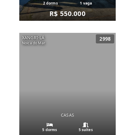
2 dorms
1 vaga
R$ 550.000
XANGRI-LÁ
2998
Noica do Mar
CASAS
5 dorms
5 suítes