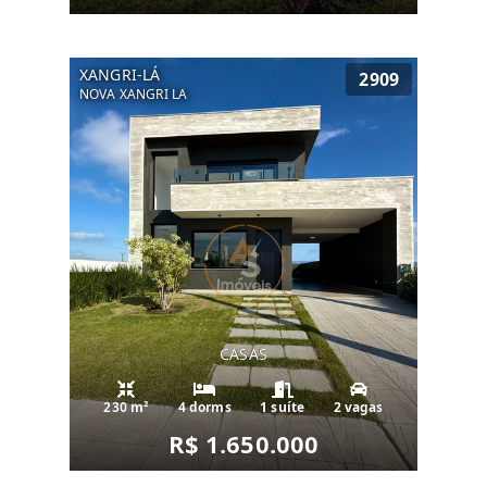
XANGRI-LÁ
2909
NOVA XANGRI LA
CASAS
230 m²
4 dorms
1 suíte
2 vagas
R$ 1.650.000