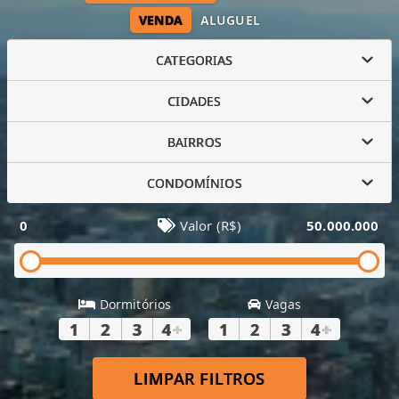
VENDA
ALUGUEL
CATEGORIAS
CIDADES
BAIRROS
CONDOMÍNIOS
0
Valor (R$)
50.000.000
Dormitórios
Vagas
1
2
3
4
+
1
2
3
4
+
LIMPAR FILTROS