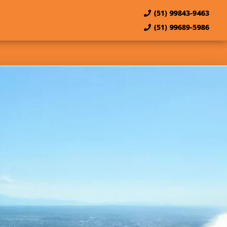
(51) 99843-9463
(51) 99689-5986