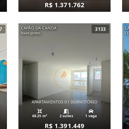
R$ 1.371.762
CAPÃO DA CANOA
C
7
3133
Navegantes
C
APARTAMENTOS 01 DORMITÓRIO
68.25 m²
2 suítes
1 vaga
R$ 1.391.449