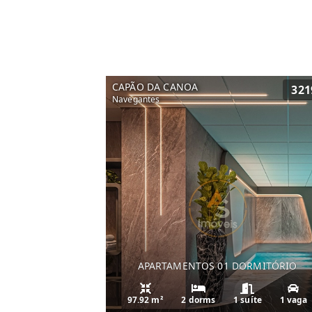
CAPÃO DA CANOA
321
Navegantes
APARTAMENTOS 01 DORMITÓRIO
97.92 m²
2 dorms
1 suíte
1 vaga