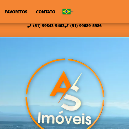
FAVORITOS
CONTATO
(51) 99843-9463
(51) 99689-5986