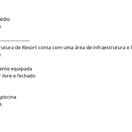
rédio
s
———————
utura de Resort conta com uma área de infraestrutura e 
e
mente equipada
r livre e fechado
 piscina
s