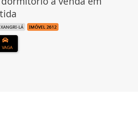
 dormitório à venda em
tida
XANGRI-LÁ
IMÓVEL 2612
1 VAGA