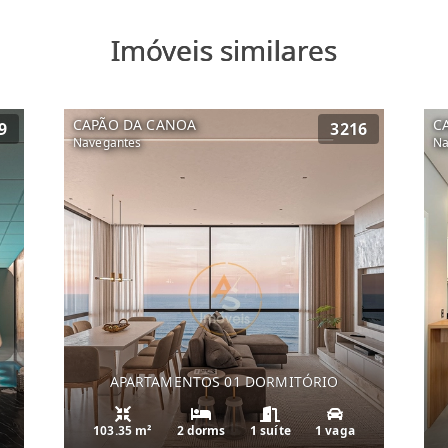
Imóveis similares
CAPÃO DA CANOA
C
9
3216
Navegantes
Na
APARTAMENTOS 01 DORMITÓRIO
103.35 m²
2 dorms
1 suíte
1 vaga