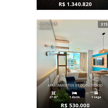
R$ 1.340.820
XANGRI-LÁ
315
Atlantida
APARTAMENTOS 01 DORMITÓRIO
27 m²
1 dorm
1 vaga
R$ 530.000