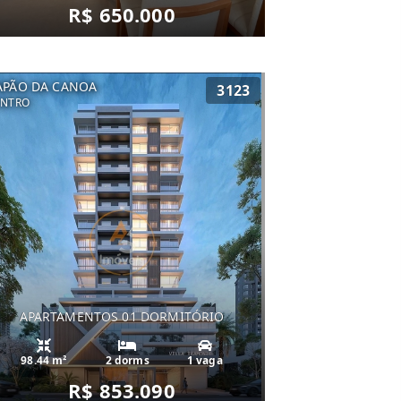
R$ 650.000
APÃO DA CANOA
3123
ENTRO
APARTAMENTOS 01 DORMITÓRIO
98.44 m²
2 dorms
1 vaga
R$ 853.090