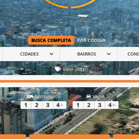
BUSCA COMPLETA
POR CÓDIGO
CIDADES
BAIRROS
CON
Valor (R$)
Dormitórios
Vagas
1
2
3
4
+
1
2
3
4
+