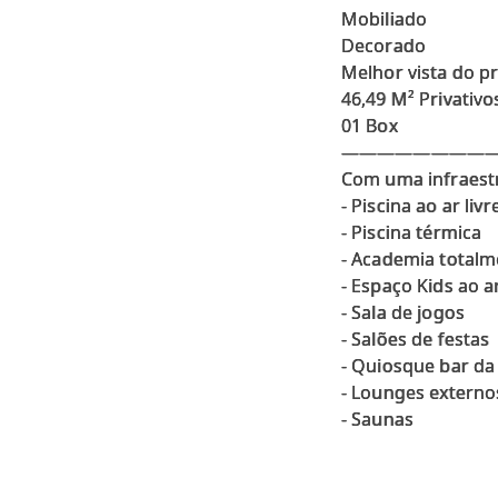
Mobiliado
Decorado
Melhor vista do p
46,49 M² Privativo
01 Box
————————
Com uma infraestr
- Piscina ao ar livr
- Piscina térmica
- Academia total
- Espaço Kids ao a
- Sala de jogos
- Salões de festas
- Quiosque bar da
- Lounges externo