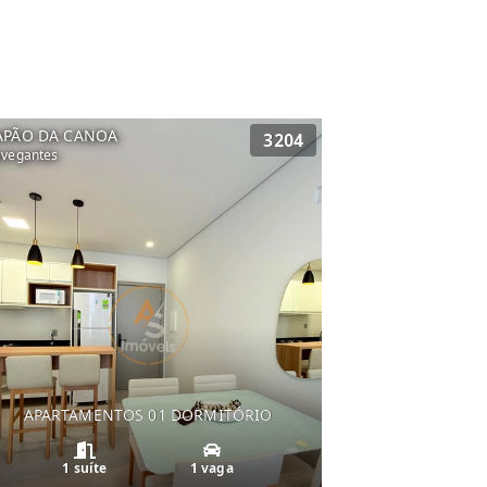
APÃO DA CANOA
3204
vegantes
APARTAMENTOS 01 DORMITÓRIO
1 suíte
1 vaga