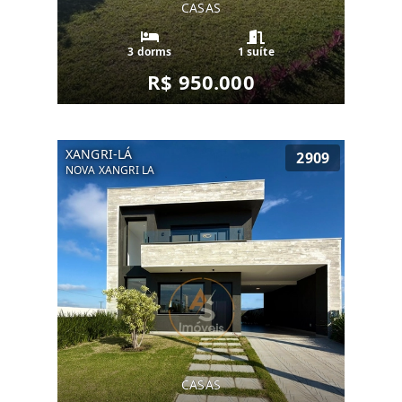
CASAS
3 dorms
1 suíte
R$ 950.000
XANGRI-LÁ
2909
NOVA XANGRI LA
CASAS