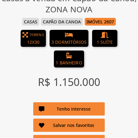
ZONA NOVA
CASAS
CAPÃO DA CANOA
IMÓVEL 2607
TERRENO
12X30
3 DORMITÓRIOS
1 SUÍTE
1 BANHEIRO
R$ 1.150.000
Tenho interesse
Salvar nos favoritos