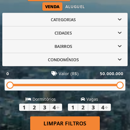
VENDA
ALUGUEL
CATEGORIAS
CIDADES
BAIRROS
CONDOMÍNIOS
0
Valor (R$)
50.000.000
Dormitórios
Vagas
1
2
3
4
+
1
2
3
4
+
LIMPAR FILTROS