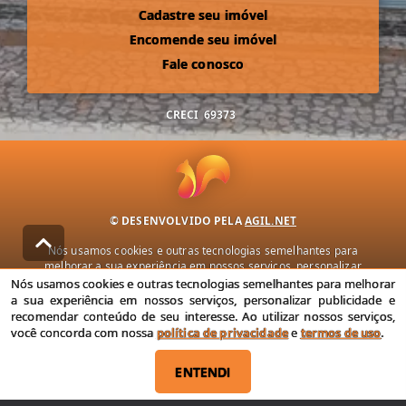
Cadastre seu imóvel
Encomende seu imóvel
Fale conosco
CRECI
69373
© DESENVOLVIDO PELA
AGIL.NET
Nós usamos cookies e outras tecnologias semelhantes para
melhorar a sua experiência em nossos serviços, personalizar
publicidade e recomendar conteúdo de seu interesse. Ao utilizar
Nós usamos cookies e outras tecnologias semelhantes para melhorar
nossos serviços, você concorda com nossa política de privacidade e
a sua experiência em nossos serviços, personalizar publicidade e
termos de uso.
recomendar conteúdo de seu interesse. Ao utilizar nossos serviços,
você concorda com nossa
política de privacidade
e
termos de uso
.
Política de Privacidade
Termos de uso
ENTENDI