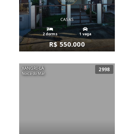
CASAS
2 dorms
1 vaga
R$ 550.000
XANGRI-LÁ
2998
Noica do Mar