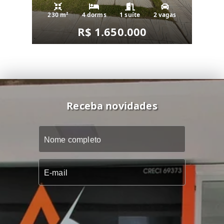
230 m²
4 dorms
1 suíte
2 vagas
R$ 1.650.000
Receba novidades