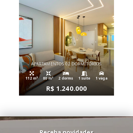
APARTAMENTOS 02 DORMITÓRIOS
112 m²
80 m²
2 dorms
1 suíte
1 vaga
R$ 1.240.000
Receba novidades