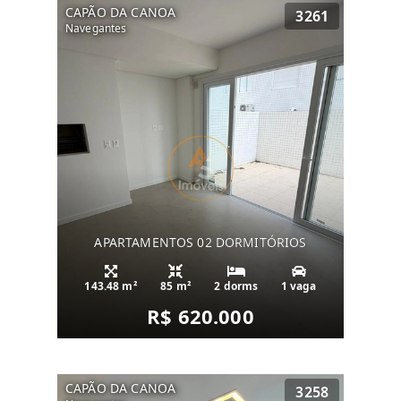
CAPÃO DA CANOA
3261
Navegantes
APARTAMENTOS 02 DORMITÓRIOS
143.48 m²
85 m²
2 dorms
1 vaga
R$ 620.000
CAPÃO DA CANOA
3258