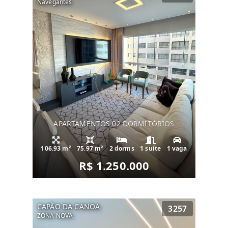
Navegantes
APARTAMENTOS 02 DORMITÓRIOS
106.93 m²
75.97 m²
2 dorms
1 suíte
1 vaga
R$ 1.250.000
CAPÃO DA CANOA
3257
ZONA NOVA