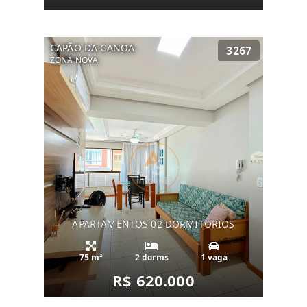
CAPÃO DA CANOA
3267
ZONA NOVA
APARTAMENTOS 02 DORMITÓRIOS
75 m²
2 dorms
1 vaga
R$ 620.000