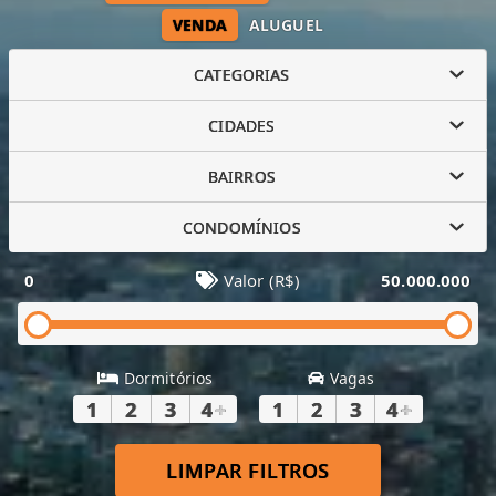
VENDA
ALUGUEL
CATEGORIAS
CIDADES
BAIRROS
CONDOMÍNIOS
0
Valor (R$)
50.000.000
Dormitórios
Vagas
1
2
3
4
+
1
2
3
4
+
LIMPAR FILTROS