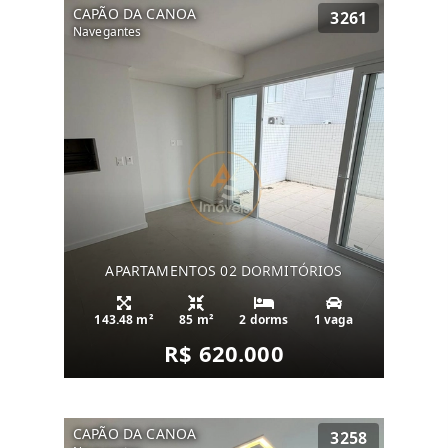
CAPÃO DA CANOA
3261
Navegantes
APARTAMENTOS 02 DORMITÓRIOS
143.48 m²
85 m²
2 dorms
1 vaga
R$ 620.000
CAPÃO DA CANOA
3258