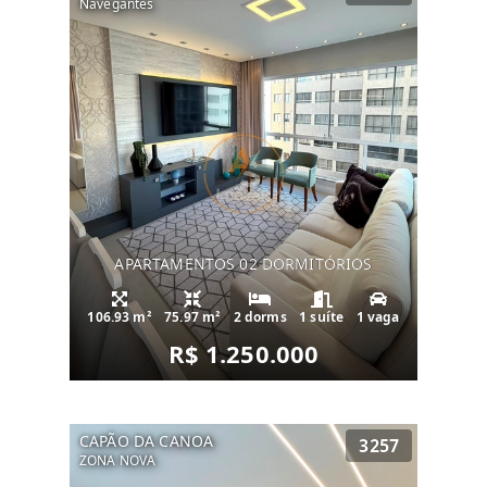
Navegantes
APARTAMENTOS 02 DORMITÓRIOS
106.93 m²
75.97 m²
2 dorms
1 suíte
1 vaga
R$ 1.250.000
CAPÃO DA CANOA
3257
ZONA NOVA