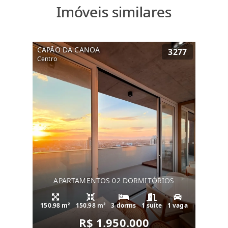
Imóveis similares
CAPÃO DA CANOA
3277
Centro
APARTAMENTOS 02 DORMITÓRIOS
150.98 m²
150.98 m²
3 dorms
1 suíte
1 vaga
R$ 1.950.000