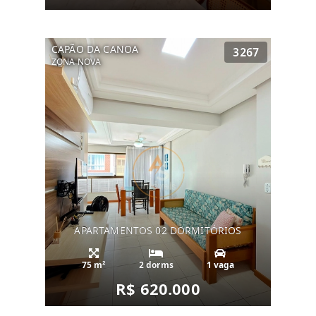
CAPÃO DA CANOA
3267
ZONA NOVA
APARTAMENTOS 02 DORMITÓRIOS
75 m²
2 dorms
1 vaga
R$ 620.000