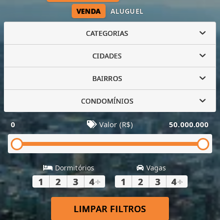
VENDA
ALUGUEL
CATEGORIAS
CIDADES
BAIRROS
CONDOMÍNIOS
0
Valor (R$)
50.000.000
Dormitórios
Vagas
1
2
3
4
+
1
2
3
4
+
LIMPAR FILTROS