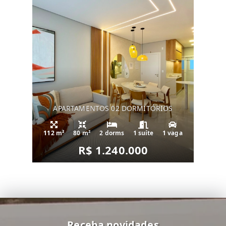
APARTAMENTOS 02 DORMITÓRIOS
112 m²
80 m²
2 dorms
1 suíte
1 vaga
R$ 1.240.000
Receba novidades