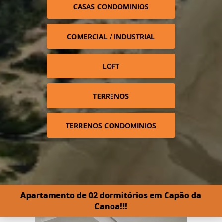
CASAS CONDOMINIOS
COMERCIAL / INDUSTRIAL
LOFT
TERRENOS
TERRENOS CONDOMINIOS
Apartamento de 02 dormitórios em Capão da
Canoa!!!