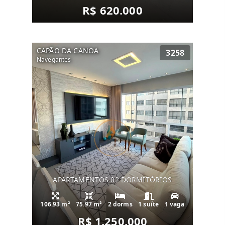
R$ 620.000
CAPÃO DA CANOA
3258
Navegantes
APARTAMENTOS 02 DORMITÓRIOS
106.93 m²
75.97 m²
2 dorms
1 suíte
1 vaga
R$ 1.250.000