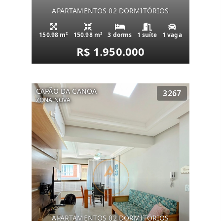
APARTAMENTOS 02 DORMITÓRIOS
150.98 m²
150.98 m²
3 dorms
1 suíte
1 vaga
R$ 1.950.000
CAPÃO DA CANOA
3267
ZONA NOVA
APARTAMENTOS 02 DORMITÓRIOS