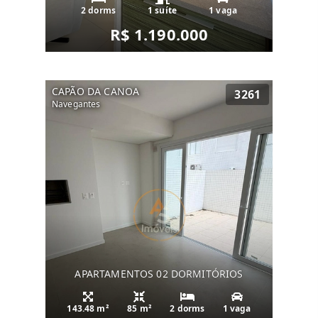
2 dorms
1 suíte
1 vaga
R$ 1.190.000
CAPÃO DA CANOA
3261
Navegantes
APARTAMENTOS 02 DORMITÓRIOS
143.48 m²
85 m²
2 dorms
1 vaga