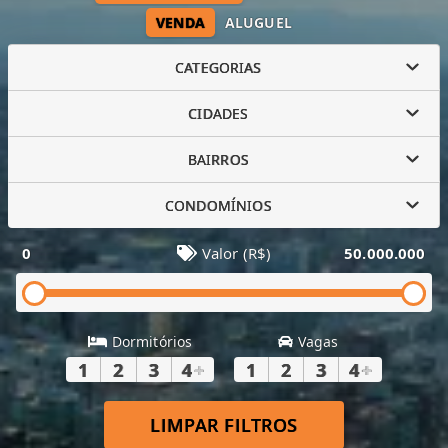
VENDA
ALUGUEL
CATEGORIAS
CIDADES
BAIRROS
CONDOMÍNIOS
0
Valor (R$)
50.000.000
Dormitórios
Vagas
1
2
3
4
+
1
2
3
4
+
LIMPAR FILTROS