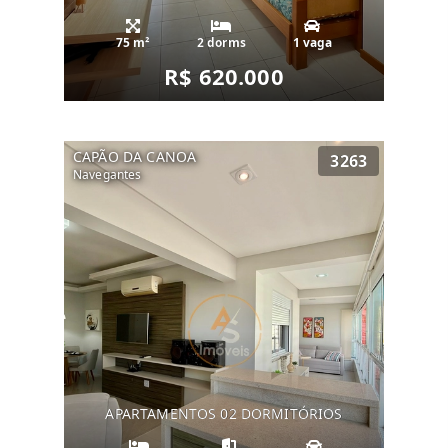
75 m²
2 dorms
1 vaga
R$ 620.000
CAPÃO DA CANOA
3263
Navegantes
APARTAMENTOS 02 DORMITÓRIOS