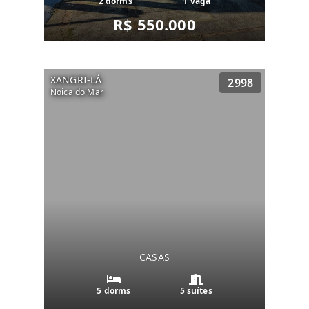
2 dorms
1 vaga
R$ 550.000
XANGRI-LÁ
2998
Noica do Mar
CASAS
5 dorms
5 suítes