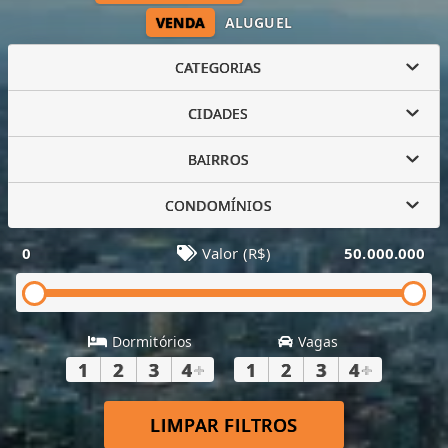
VENDA
ALUGUEL
CATEGORIAS
CIDADES
BAIRROS
CONDOMÍNIOS
0
Valor (R$)
50.000.000
Dormitórios
Vagas
1
2
3
4
+
1
2
3
4
+
LIMPAR FILTROS