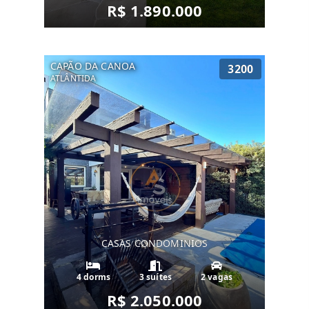
R$ 1.890.000
CAPÃO DA CANOA
3200
ATLÂNTIDA
CASAS CONDOMINIOS
4 dorms
3 suítes
2 vagas
R$ 2.050.000