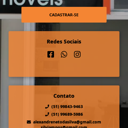
CADASTRAR-SE
Redes Sociais
Contato
(51) 99843-9463
(51) 99689-5986
alexandrenetodasilva@gmail.com
silviampos@gmail.com