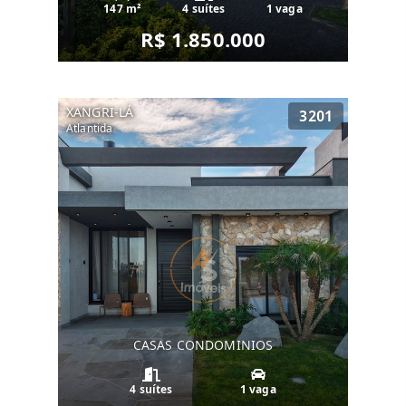
147 m²
4 suítes
1 vaga
R$ 1.850.000
XANGRI-LÁ
3201
Atlantida
CASAS CONDOMINIOS
4 suítes
1 vaga