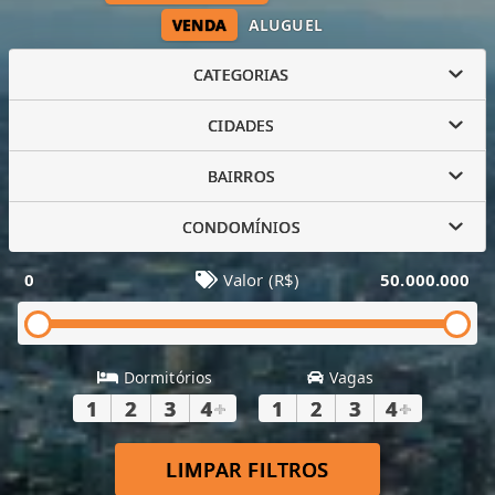
VENDA
ALUGUEL
CATEGORIAS
CIDADES
BAIRROS
CONDOMÍNIOS
0
Valor (R$)
50.000.000
Dormitórios
Vagas
1
2
3
4
+
1
2
3
4
+
LIMPAR FILTROS