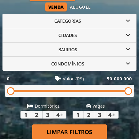
VENDA
ALUGUEL
CATEGORIAS
CIDADES
BAIRROS
CONDOMÍNIOS
0
Valor (R$)
50.000.000
Dormitórios
Vagas
1
2
3
4
+
1
2
3
4
+
LIMPAR FILTROS