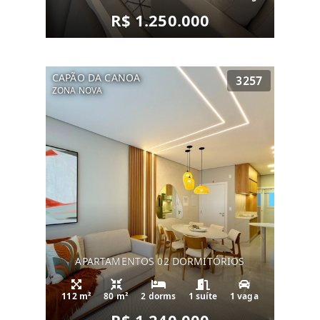
R$ 1.250.000
CAPÃO DA CANOA
3257
ZONA NOVA
APARTAMENTOS 02 DORMITÓRIOS
112 m²
80 m²
2 dorms
1 suíte
1 vaga