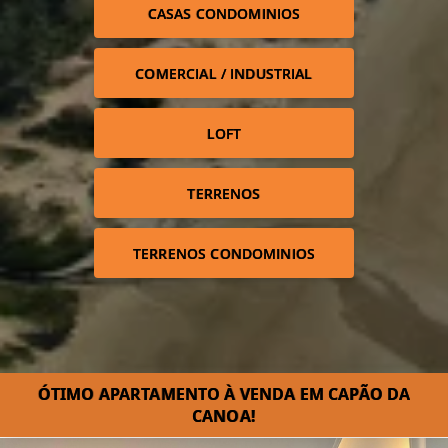
CASAS CONDOMINIOS
COMERCIAL / INDUSTRIAL
LOFT
TERRENOS
TERRENOS CONDOMINIOS
ÓTIMO APARTAMENTO À VENDA EM CAPÃO DA
CANOA!⁣