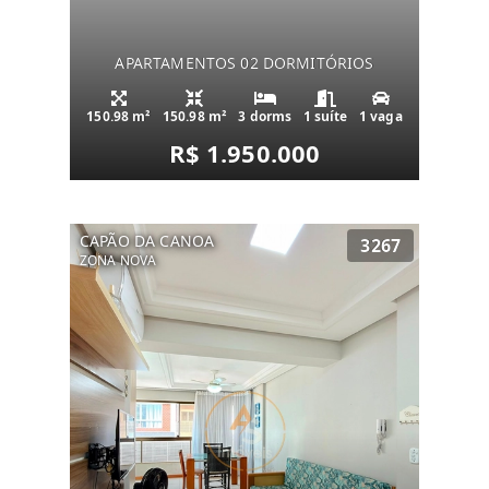
APARTAMENTOS 02 DORMITÓRIOS
150.98 m²
150.98 m²
3 dorms
1 suíte
1 vaga
R$ 1.950.000
CAPÃO DA CANOA
3267
ZONA NOVA