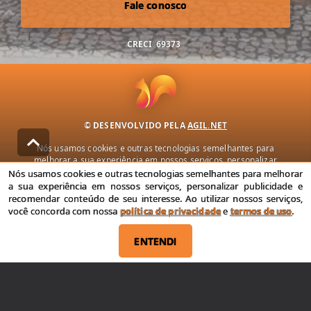
Fale conosco
CRECI
69373
© DESENVOLVIDO PELA
AGIL.NET
Nós usamos cookies e outras tecnologias semelhantes para
melhorar a sua experiência em nossos serviços, personalizar
publicidade e recomendar conteúdo de seu interesse. Ao utilizar
Nós usamos cookies e outras tecnologias semelhantes para melhorar
nossos serviços, você concorda com nossa política de privacidade e
a sua experiência em nossos serviços, personalizar publicidade e
termos de uso.
recomendar conteúdo de seu interesse. Ao utilizar nossos serviços,
você concorda com nossa
política de privacidade
e
termos de uso
.
Política de Privacidade
Termos de uso
ENTENDI