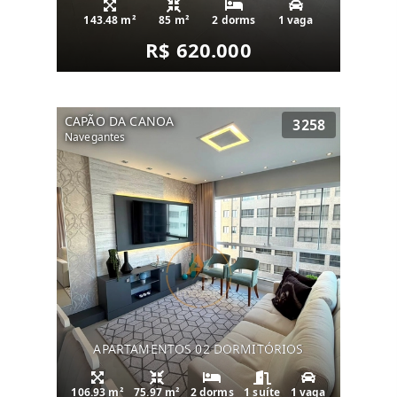
143.48 m²
85 m²
2 dorms
1 vaga
R$ 620.000
CAPÃO DA CANOA
3258
Navegantes
APARTAMENTOS 02 DORMITÓRIOS
106.93 m²
75.97 m²
2 dorms
1 suíte
1 vaga