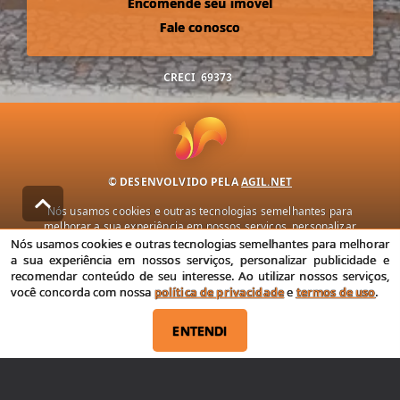
Encomende seu imóvel
Fale conosco
CRECI
69373
© DESENVOLVIDO PELA
AGIL.NET
Nós usamos cookies e outras tecnologias semelhantes para
melhorar a sua experiência em nossos serviços, personalizar
publicidade e recomendar conteúdo de seu interesse. Ao utilizar
Nós usamos cookies e outras tecnologias semelhantes para melhorar
nossos serviços, você concorda com nossa política de privacidade e
a sua experiência em nossos serviços, personalizar publicidade e
termos de uso.
recomendar conteúdo de seu interesse. Ao utilizar nossos serviços,
você concorda com nossa
política de privacidade
e
termos de uso
.
Política de Privacidade
Termos de uso
ENTENDI