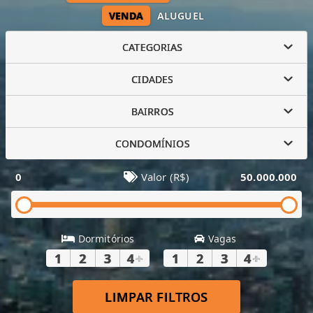
VENDA
ALUGUEL
CATEGORIAS
CIDADES
BAIRROS
CONDOMÍNIOS
0
Valor (R$)
50.000.000
Dormitórios
Vagas
1
2
3
4
+
1
2
3
4
+
LIMPAR FILTROS