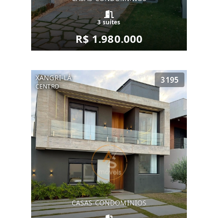
3 suítes
R$ 1.980.000
XANGRI-LÁ
3195
CENTRO
CASAS CONDOMINIOS