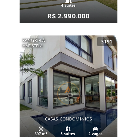
4 suítes
R$ 2.990.000
XANGRI-LÁ
3191
MARISTELA
CASAS CONDOMINIOS
397 m²
5 suítes
2 vagas