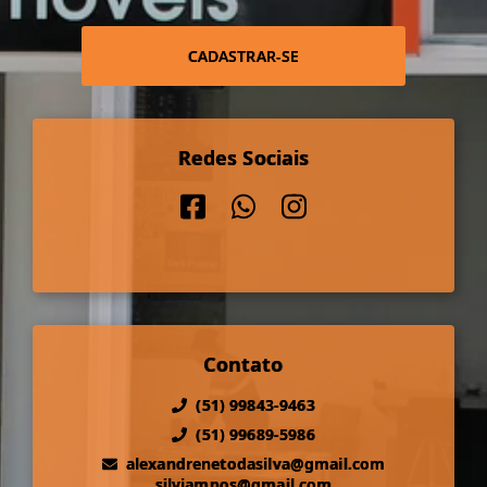
CADASTRAR-SE
Redes Sociais
Contato
(51) 99843-9463
(51) 99689-5986
alexandrenetodasilva@gmail.com
silviampos@gmail.com