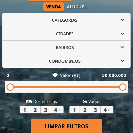
VENDA
ALUGUEL
CATEGORIAS
CIDADES
BAIRROS
CONDOMÍNIOS
0
Valor (R$)
50.000.000
Dormitórios
Vagas
1
2
3
4
+
1
2
3
4
+
LIMPAR FILTROS