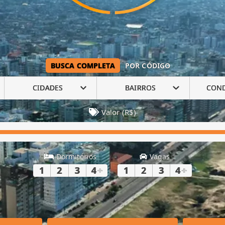
BUSCA COMPLETA
POR CÓDIGO
CIDADES
BAIRROS
CON
Valor (R$)
Dormitórios
Vagas
1
2
3
4
+
1
2
3
4
+