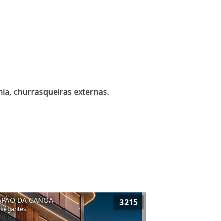
mia, churrasqueiras externas.
APÃO DA CANOA
3215
vegantes