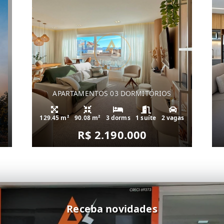
APARTAMENTOS 03 DORMITÓRIOS
129.45 m²
90.08 m²
3 dorms
1 suíte
2 vagas
R$ 2.190.000
Receba novidades