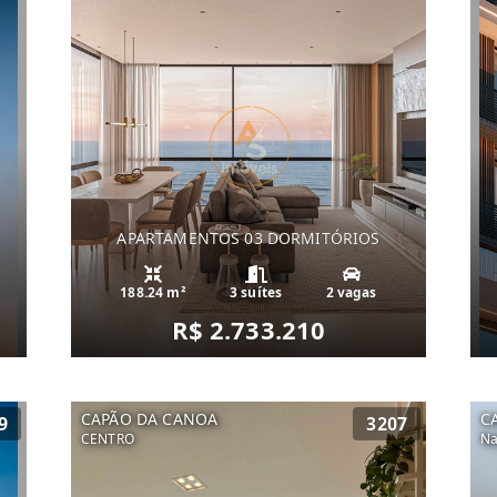
APARTAMENTOS 03 DORMITÓRIOS
188.24 m²
3 suítes
2 vagas
R$ 2.733.210
CAPÃO DA CANOA
C
9
3207
CENTRO
Na