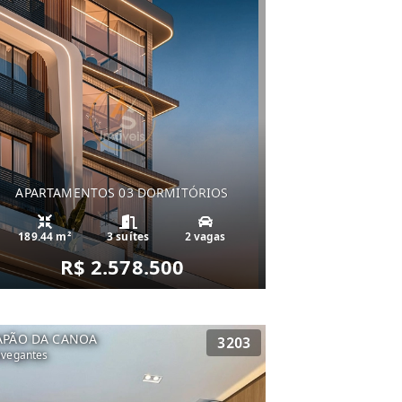
APARTAMENTOS 03 DORMITÓRIOS
189.44 m²
3 suítes
2 vagas
R$ 2.578.500
APÃO DA CANOA
3203
vegantes