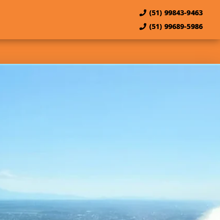
(51) 99843-9463
(51) 99689-5986