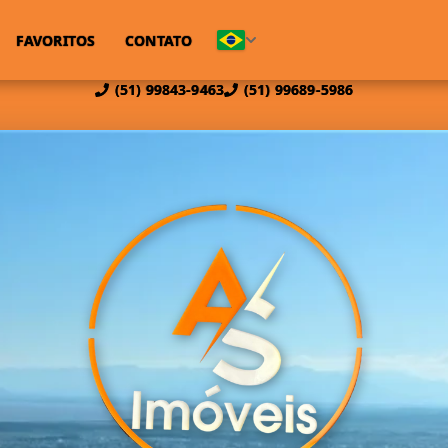
FAVORITOS
CONTATO
(51) 99843-9463
(51) 99689-5986