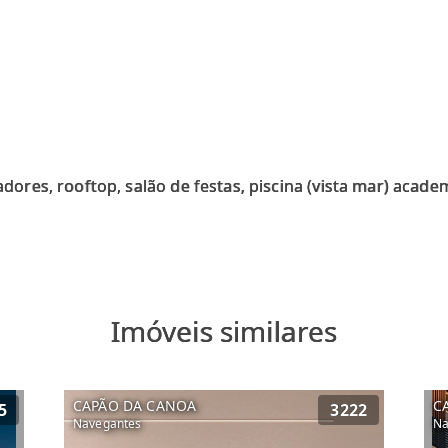
dores, rooftop, salão de festas, piscina (vista mar) acade
Imóveis similares
CAPÃO DA CANOA
C
5
3222
Navegantes
Na