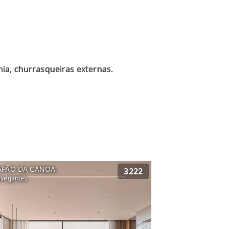
APÃO DA CANOA
3222
vegantes