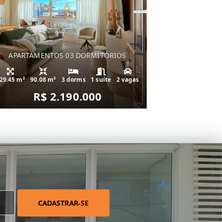
APARTAMENTOS 03 DORMITÓRIOS
29.45 m²
90.08 m²
3 dorms
1 suíte
2 vagas
R$ 2.190.000
CADASTRAR-SE