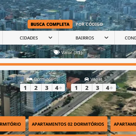
BUSCA COMPLETA
POR CÓDIGO
CIDADES
BAIRROS
CON
Valor (R$)
Dormitórios
Vagas
1
2
3
4
+
1
2
3
4
+
RMITÓRIO
APARTAMENTOS 02 DORMITÓRIOS
APARTAME