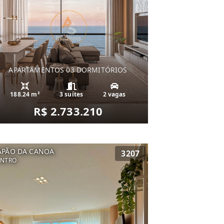
APARTAMENTOS 03 DORMITÓRIOS
188.24 m²
3 suítes
2 vagas
R$ 2.733.210
APÃO DA CANOA
3207
ENTRO