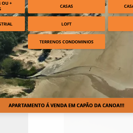
 OU +
CASAS
CAS
S
STRIAL
LOFT
TERRENOS CONDOMINIOS
APARTAMENTO Á VENDA EM CAPÃO DA CANOA!!!