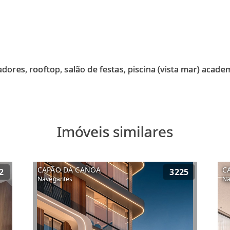
Imóveis similares
CAPÃO DA CANOA
C
2
3225
Navegantes
Na