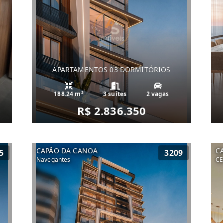
APARTAMENTOS 03 DORMITÓRIOS
188.24 m²
3 suítes
2 vagas
R$ 2.836.350
CAPÃO DA CANOA
C
5
3209
Navegantes
C