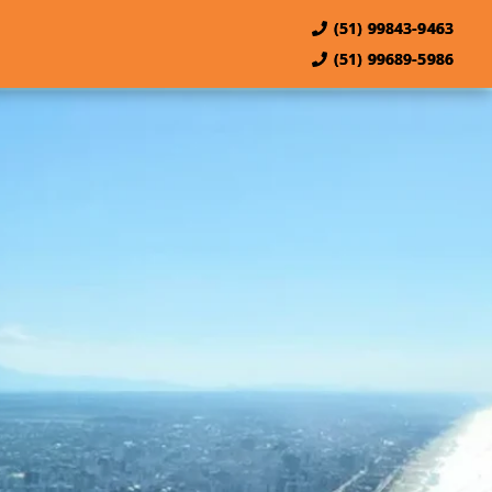
(51) 99843-9463
(51) 99689-5986