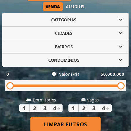
VENDA
ALUGUEL
CATEGORIAS
CIDADES
BAIRROS
CONDOMÍNIOS
0
Valor (R$)
50.000.000
Dormitórios
Vagas
1
2
3
4
+
1
2
3
4
+
LIMPAR FILTROS