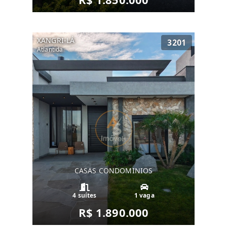
XANGRI-LÁ
3201
Atlantida
CASAS CONDOMINIOS
4 suítes
1 vaga
R$ 1.890.000