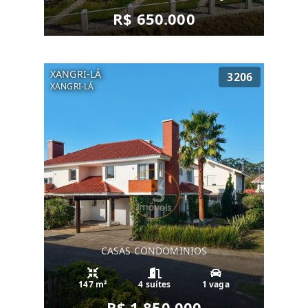
R$ 650.000
XANGRI-LÁ
3206
XANGRI-LÁ
CASAS CONDOMINIOS
147 m²
4 suítes
1 vaga
R$ 1.850.000