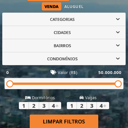
VENDA
ALUGUEL
CATEGORIAS
CIDADES
BAIRROS
CONDOMÍNIOS
0
Valor (R$)
50.000.000
Dormitórios
Vagas
1
2
3
4
+
1
2
3
4
+
LIMPAR FILTROS