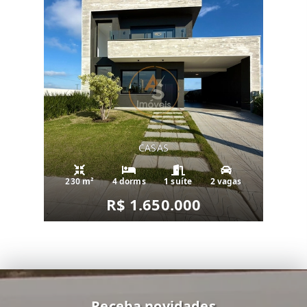
CASAS
230 m²
4 dorms
1 suíte
2 vagas
R$ 1.650.000
Receba novidades