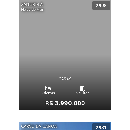
XANGRI-LÁ
2998
Noica do Mar
CASAS
5 dorms
5 suítes
R$ 3.990.000
CAPÃO DA CANOA
2981