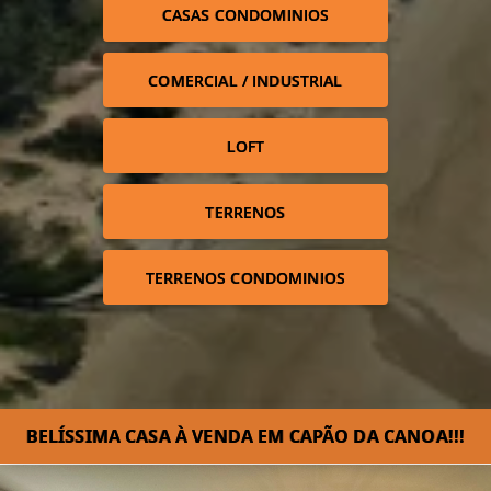
CASAS CONDOMINIOS
COMERCIAL / INDUSTRIAL
LOFT
TERRENOS
TERRENOS CONDOMINIOS
BELÍSSIMA CASA À VENDA EM CAPÃO DA CANOA!⁣!!