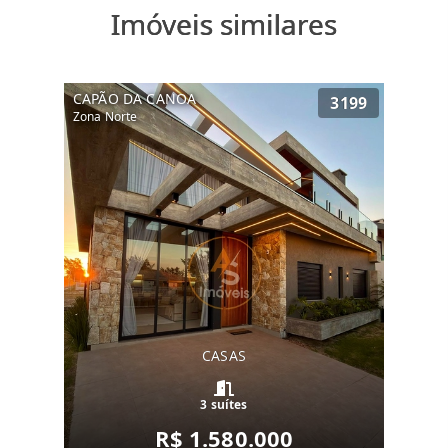
Imóveis similares
CAPÃO DA CANOA
3199
Zona Norte
CASAS
3 suítes
R$ 1.580.000