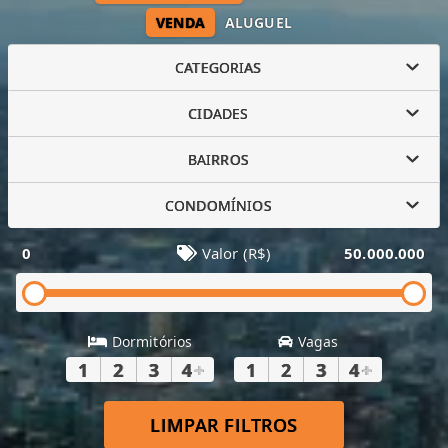
VENDA
ALUGUEL
CATEGORIAS
CIDADES
BAIRROS
CONDOMÍNIOS
0
Valor (R$)
50.000.000
Dormitórios
Vagas
1
2
3
4
+
1
2
3
4
+
LIMPAR FILTROS