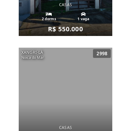
CASAS
2 dorms
1 vaga
R$ 550.000
XANGRI-LÁ
2998
Noica do Mar
CASAS