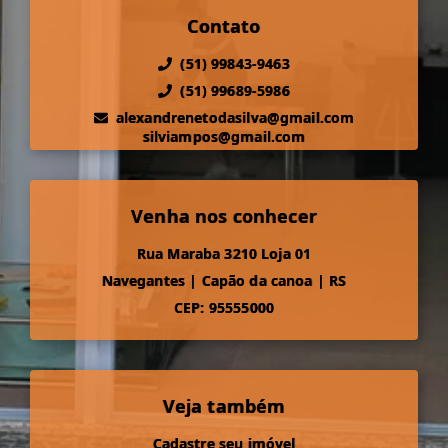
Contato
(51) 99843-9463
(51) 99689-5986
alexandrenetodasilva@gmail.com
silviampos@gmail.com
Venha nos conhecer
Rua Maraba 3210 Loja 01
Navegantes
|
Capão da canoa
|
RS
CEP: 95555000
Veja também
Cadastre seu imóvel