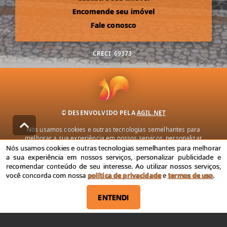
Encomende seu imóvel
Fale conosco
CRECI
69373
© DESENVOLVIDO PELA
AGIL.NET
Nós usamos cookies e outras tecnologias semelhantes para
melhorar a sua experiência em nossos serviços, personalizar
publicidade e recomendar conteúdo de seu interesse. Ao utilizar
Nós usamos cookies e outras tecnologias semelhantes para melhorar
nossos serviços, você concorda com nossa política de privacidade e
a sua experiência em nossos serviços, personalizar publicidade e
termos de uso.
recomendar conteúdo de seu interesse. Ao utilizar nossos serviços,
você concorda com nossa
política de privacidade
e
termos de uso
.
Política de Privacidade
Termos de uso
ENTENDI