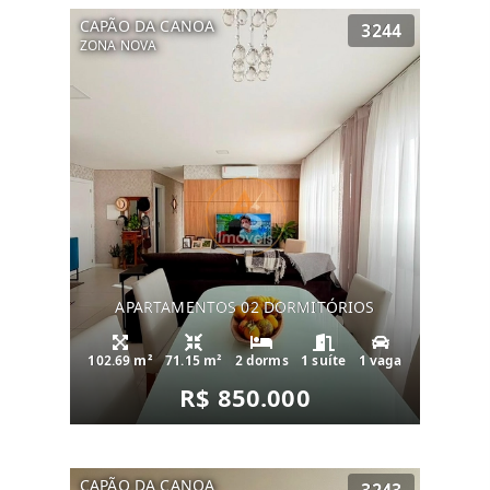
CAPÃO DA CANOA
3244
ZONA NOVA
APARTAMENTOS 02 DORMITÓRIOS
102.69 m²
71.15 m²
2 dorms
1 suíte
1 vaga
R$ 850.000
CAPÃO DA CANOA