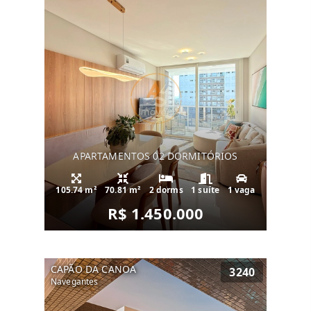
APARTAMENTOS 02 DORMITÓRIOS
105.74 m²
70.81 m²
2 dorms
1 suíte
1 vaga
R$ 1.450.000
CAPÃO DA CANOA
3240
Navegantes