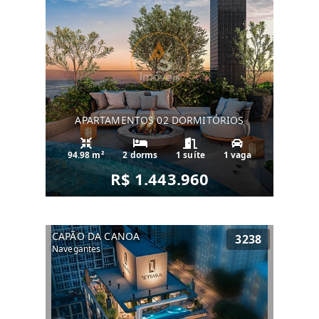
APARTAMENTOS 02 DORMITÓRIOS
94.98 m²
2 dorms
1 suíte
1 vaga
R$ 1.443.960
CAPÃO DA CANOA
3238
Navegantes