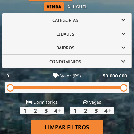
VENDA
ALUGUEL
CATEGORIAS
CIDADES
BAIRROS
CONDOMÍNIOS
0
Valor (R$)
50.000.000
Dormitórios
Vagas
1
2
3
4
+
1
2
3
4
+
LIMPAR FILTROS