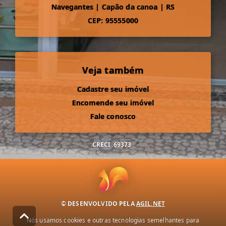
Navegantes
|
Capão da canoa
|
RS
CEP: 95555000
Veja também
Cadastre seu imóvel
Encomende seu imóvel
Fale conosco
CRECI
69373
© DESENVOLVIDO PELA
AGIL.NET
Nós usamos cookies e outras tecnologias semelhantes para