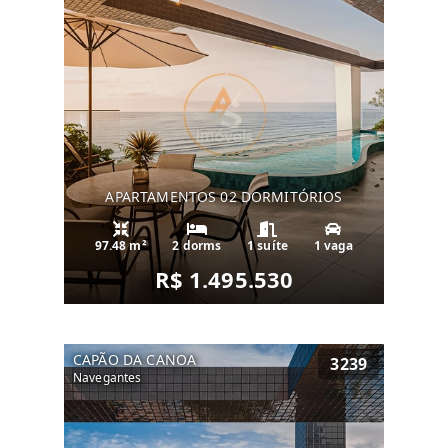
APARTAMENTOS 02 DORMITÓRIOS
97.48 m²
2 dorms
1 suíte
1 vaga
R$ 1.495.530
CAPÃO DA CANOA
3239
Navegantes