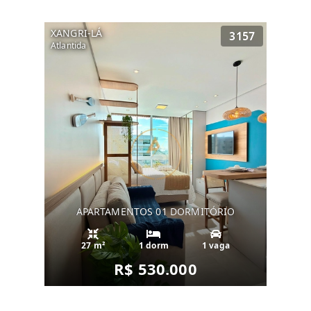
XANGRI-LÁ
3157
Atlantida
APARTAMENTOS 01 DORMITÓRIO
27 m²
1 dorm
1 vaga
R$ 530.000