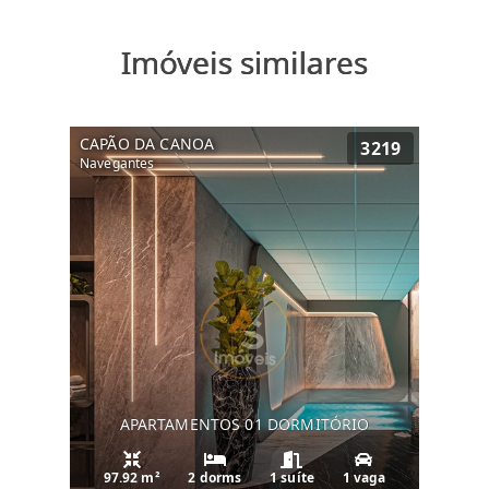
Imóveis similares
CAPÃO DA CANOA
3219
Navegantes
APARTAMENTOS 01 DORMITÓRIO
97.92 m²
2 dorms
1 suíte
1 vaga