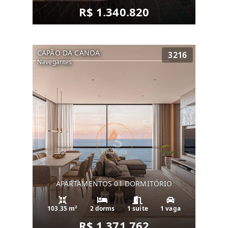
R$ 1.340.820
CAPÃO DA CANOA
3216
Navegantes
APARTAMENTOS 01 DORMITÓRIO
103.35 m²
2 dorms
1 suíte
1 vaga
R$ 1.371.762