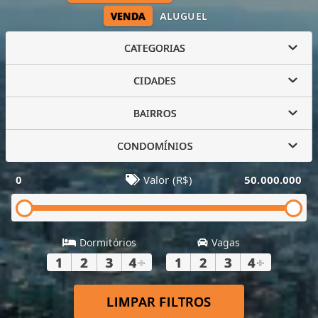
VENDA
ALUGUEL
CATEGORIAS
CIDADES
BAIRROS
CONDOMÍNIOS
0
Valor (R$)
50.000.000
Dormitórios
Vagas
1
2
3
4
+
1
2
3
4
+
LIMPAR FILTROS