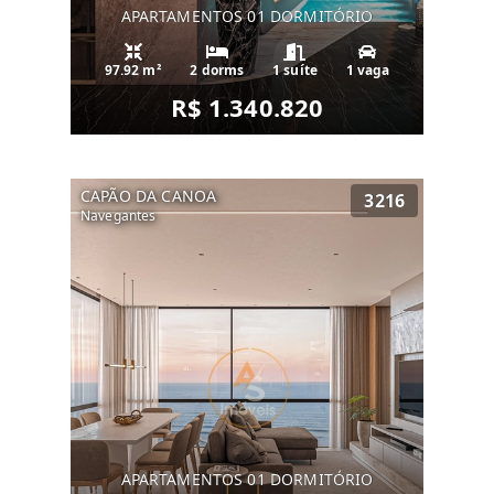
APARTAMENTOS 01 DORMITÓRIO
97.92 m²
2 dorms
1 suíte
1 vaga
R$ 1.340.820
CAPÃO DA CANOA
3216
Navegantes
APARTAMENTOS 01 DORMITÓRIO