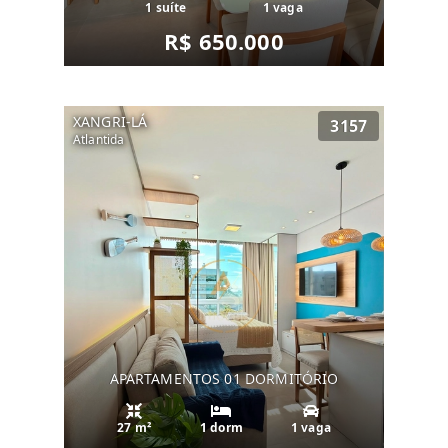
1 suíte
1 vaga
R$ 650.000
XANGRI-LÁ
3157
Atlantida
APARTAMENTOS 01 DORMITÓRIO
27 m²
1 dorm
1 vaga