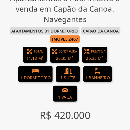
venda em Capão da Canoa,
Navegantes
APARTAMENTOS 01 DORMITÓRIO
CAPÃO DA CANOA
IMÓVEL 2467
TOTAL
CONSTRUÍDA
PRIVATIVA
11.18 M²
26.35 M²
26.35 M²
1 DORMITÓRIO
1 SUÍTE
1 BANHEIRO
1 VAGA
R$ 420.000