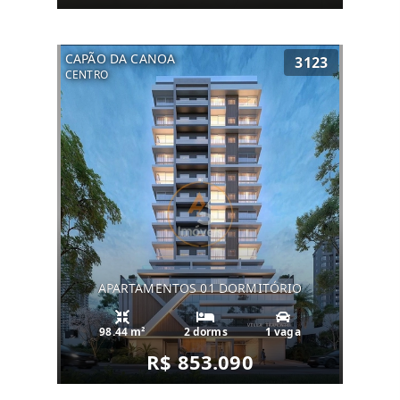
CAPÃO DA CANOA
3123
CENTRO
APARTAMENTOS 01 DORMITÓRIO
98.44 m²
2 dorms
1 vaga
R$ 853.090