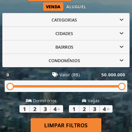
VENDA
ALUGUEL
CATEGORIAS
CIDADES
BAIRROS
CONDOMÍNIOS
0
Valor (R$)
50.000.000
Dormitórios
Vagas
1
2
3
4
+
1
2
3
4
+
LIMPAR FILTROS