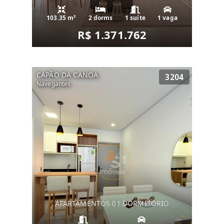
103.35 m²
2 dorms
1 suíte
1 vaga
R$ 1.371.762
CAPÃO DA CANOA
3204
Navegantes
APARTAMENTOS 01 DORMITÓRIO