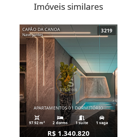
Imóveis similares
CAPÃO DA CANOA
3219
Navegantes
APARTAMENTOS 01 DORMITÓRIO
97.92 m²
2 dorms
1 suíte
1 vaga
R$ 1.340.820