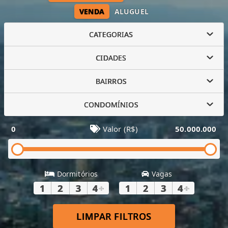
VENDA
ALUGUEL
CATEGORIAS
CIDADES
BAIRROS
CONDOMÍNIOS
0
Valor (R$)
50.000.000
Dormitórios
Vagas
1
2
3
4
+
1
2
3
4
+
LIMPAR FILTROS