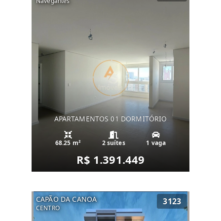
Navegantes
APARTAMENTOS 01 DORMITÓRIO
68.25 m²
2 suítes
1 vaga
R$ 1.391.449
CAPÃO DA CANOA
3123
CENTRO