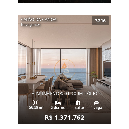
CAPÃO DA CANOA
3216
Navegantes
APARTAMENTOS 01 DORMITÓRIO
103.35 m²
2 dorms
1 suíte
1 vaga
R$ 1.371.762