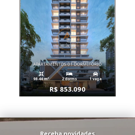
APARTAMENTOS 01 DORMITÓRIO
98.44 m²
2 dorms
1 vaga
R$ 853.090
Receba novidades