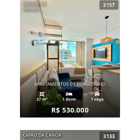
XANGRI-LÁ
3157
Atlantida
APARTAMENTOS 01 DORMITÓRIO
27 m²
1 dorm
1 vaga
R$ 530.000
CAPÃO DA CANOA
3133