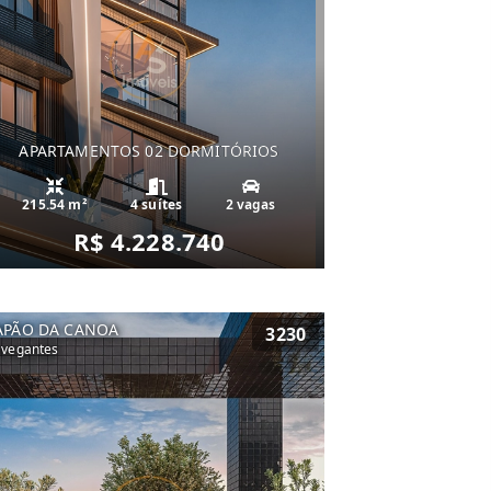
APARTAMENTOS 02 DORMITÓRIOS
215.54 m²
4 suítes
2 vagas
R$ 4.228.740
APÃO DA CANOA
3230
vegantes