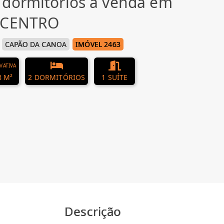
 dormitórios à venda em
, CENTRO
CAPÃO DA CANOA
IMÓVEL 2463
IVATIVA
8 M²
2 DORMITÓRIOS
1 SUÍTE
Descrição