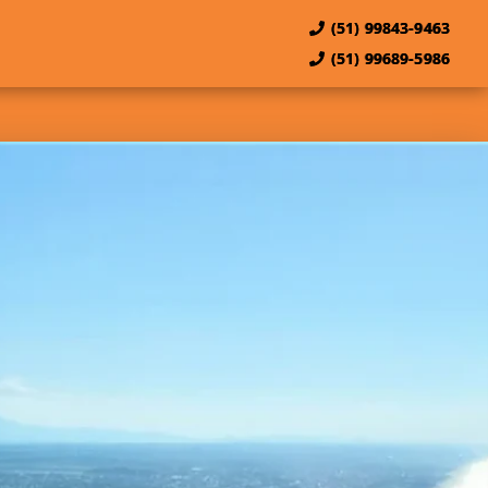
(51) 99843-9463
(51) 99689-5986