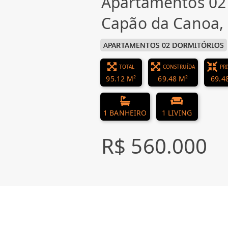
Apartamentos 02
Capão da Canoa
APARTAMENTOS 02 DORMITÓRIOS
TOTAL
CONSTRUÍDA
PR
95.12 M²
69.48 M²
69.4
1 BANHEIRO
1 LIVING
R$ 560.000