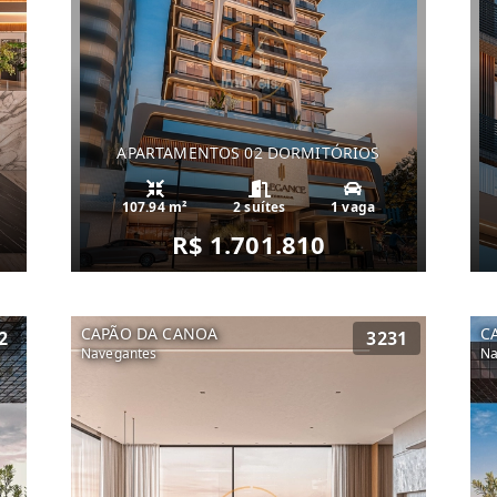
APARTAMENTOS 02 DORMITÓRIOS
107.94 m²
2 suítes
1 vaga
R$ 1.701.810
CAPÃO DA CANOA
C
2
3231
Navegantes
Na