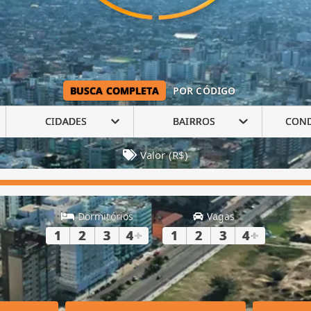
BUSCA COMPLETA
POR CÓDIGO
CIDADES
BAIRROS
CON
Valor (R$)
Dormitórios
Vagas
1
2
3
4
+
1
2
3
4
+