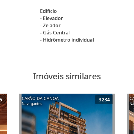
Edifício
- Elevador
- ⁠Zelador
- ⁠Gás Central
Imóveis similares
CAPÃO DA CANOA
C
5
3234
Navegantes
Na