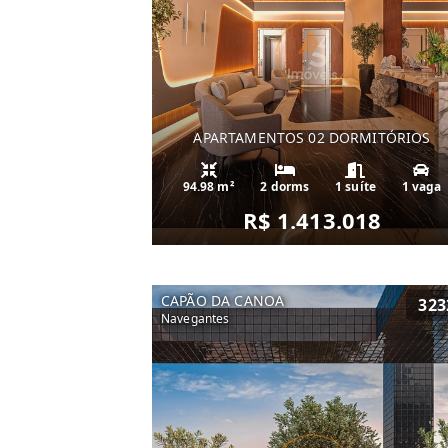
APARTAMENTOS 02 DORMITÓRIOS
94.98 m²
2 dorms
1 suíte
1 vaga
R$ 1.413.018
CAPÃO DA CANOA
323
Navegantes