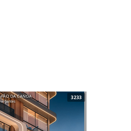
APÃO DA CANOA
3233
vegantes