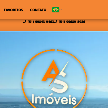
FAVORITOS
CONTATO
(51) 99843-9463
(51) 99689-5986