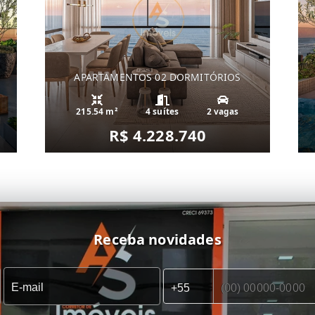
APARTAMENTOS 02 DORMITÓRIOS
215.54 m²
4 suítes
2 vagas
R$ 4.228.740
Receba novidades