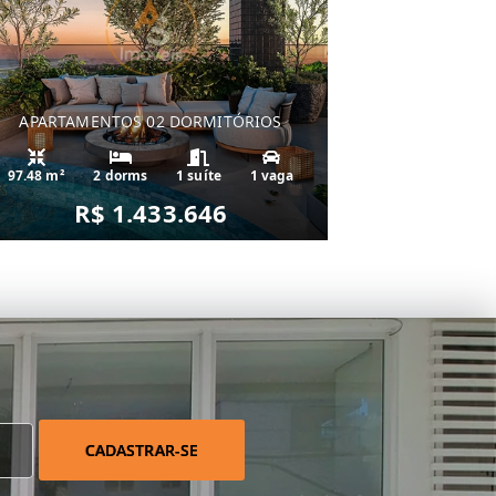
APARTAMENTOS 02 DORMITÓRIOS
97.48 m²
2 dorms
1 suíte
1 vaga
R$ 1.433.646
CADASTRAR-SE