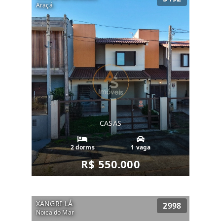
Araçá
CASAS
2 dorms
1 vaga
R$ 550.000
XANGRI-LÁ
2998
Noica do Mar