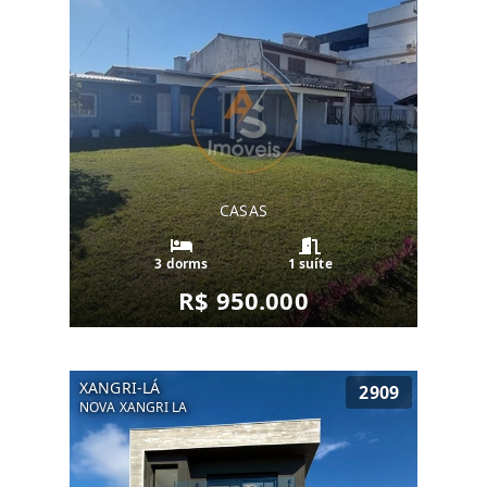
CASAS
3 dorms
1 suíte
R$ 950.000
XANGRI-LÁ
2909
NOVA XANGRI LA