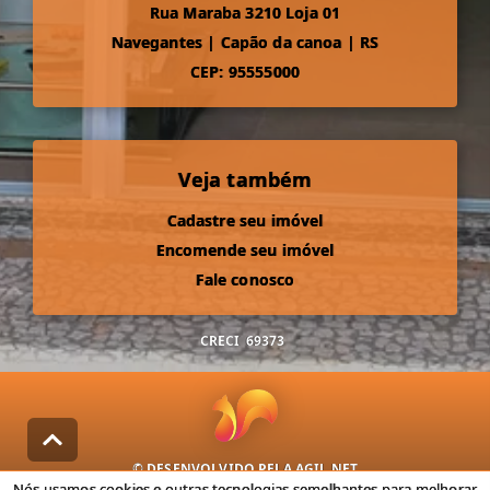
Rua Maraba 3210 Loja 01
Navegantes
|
Capão da canoa
|
RS
CEP: 95555000
Veja também
Cadastre seu imóvel
Encomende seu imóvel
Fale conosco
CRECI
69373
© DESENVOLVIDO PELA
AGIL.NET
Nós usamos cookies e outras tecnologias semelhantes para melhorar