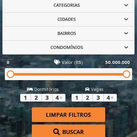
CATEGORIAS
CIDADES
BAIRROS
CONDOMÍNIOS
0
Valor (R$)
50.000.000
Dormitórios
Vagas
1
2
3
4
+
1
2
3
4
+
LIMPAR FILTROS
BUSCAR