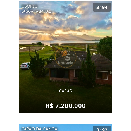
OSÓRIO
3194
LAGOA PALMITAL
CASAS
R$ 7.200.000
CAPÃO DA CANOA
3192