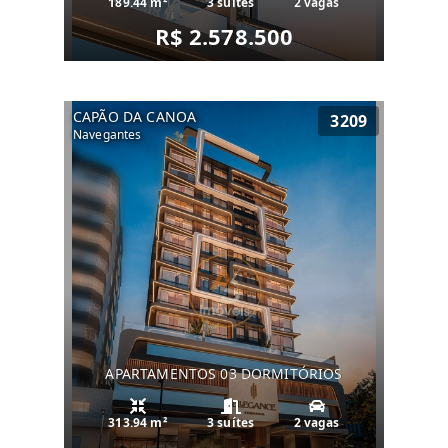
189.44 m²
3 suítes
2 vagas
R$ 2.578.500
CAPÃO DA CANOA
3209
Navegantes
APARTAMENTOS 03 DORMITÓRIOS
313.94 m²
3 suítes
2 vagas