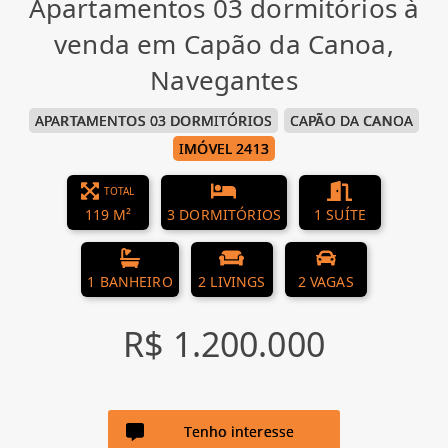
Apartamentos 03 dormitórios à
venda em Capão da Canoa,
Navegantes
APARTAMENTOS 03 DORMITÓRIOS
CAPÃO DA CANOA
IMÓVEL 2413
TOTAL
119 M²
3 DORMITÓRIOS
1 SUÍTE
1 BANHEIRO
2 LIVINGS
2 VAGAS
R$ 1.200.000
Tenho interesse