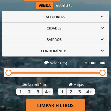
VENDA
ALUGUEL
CATEGORIAS
CIDADES
BAIRROS
CONDOMÍNIOS
0
Valor (R$)
50.000.000
Dormitórios
Vagas
1
2
3
4
+
1
2
3
4
+
LIMPAR FILTROS