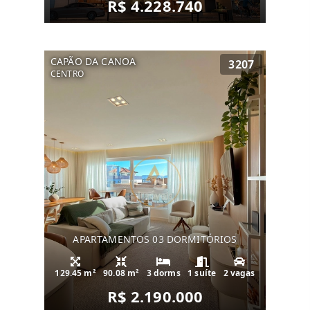
R$ 4.228.740
CAPÃO DA CANOA
3207
CENTRO
APARTAMENTOS 03 DORMITÓRIOS
129.45 m²
90.08 m²
3 dorms
1 suíte
2 vagas
R$ 2.190.000