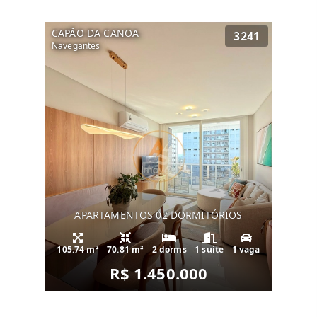
CAPÃO DA CANOA
3241
Navegantes
APARTAMENTOS 02 DORMITÓRIOS
105.74 m²
70.81 m²
2 dorms
1 suíte
1 vaga
R$ 1.450.000