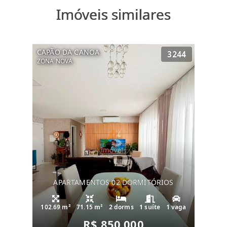
Imóveis similares
CAPÃO DA CANOA
3244
ZONA NOVA
APARTAMENTOS 02 DORMITÓRIOS
102.69 m²
71.15 m²
2 dorms
1 suíte
1 vaga
R$ 850.000