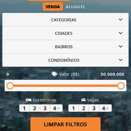
VENDA
ALUGUEL
CATEGORIAS
CIDADES
BAIRROS
CONDOMÍNIOS
0
Valor (R$)
50.000.000
Dormitórios
Vagas
1
2
3
4
+
1
2
3
4
+
LIMPAR FILTROS