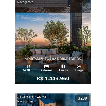
Navegantes
APARTAMENTOS 02 DORMITÓRIOS
94.98 m²
2 dorms
1 suíte
1 vaga
R$ 1.443.960
CAPÃO DA CANOA
3238
Navegantes