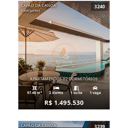
CAPÃO DA CANOA
3240
Navegantes
APARTAMENTOS 02 DORMITÓRIOS
97.48 m²
2 dorms
1 suíte
1 vaga
R$ 1.495.530
CAPÃO DA CANOA
3239