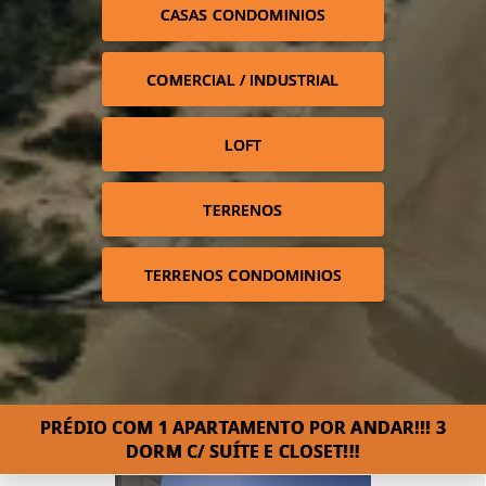
CASAS CONDOMINIOS
COMERCIAL / INDUSTRIAL
LOFT
TERRENOS
TERRENOS CONDOMINIOS
PRÉDIO COM 1 APARTAMENTO POR ANDAR!!! 3
DORM C/ SUÍTE E CLOSET!!!