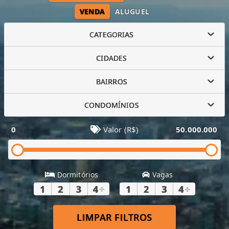
VENDA
ALUGUEL
CATEGORIAS
CIDADES
BAIRROS
CONDOMÍNIOS
0
Valor (R$)
50.000.000
Dormitórios
Vagas
1
2
3
4
+
1
2
3
4
+
LIMPAR FILTROS