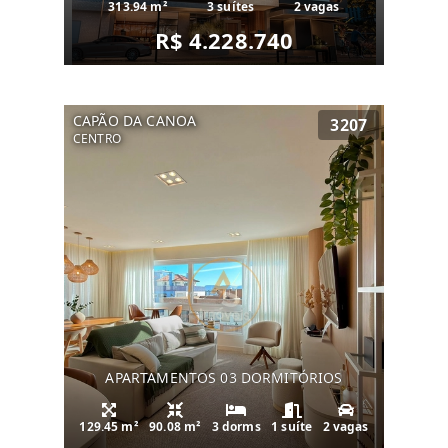
313.94 m²
3 suítes
2 vagas
R$ 4.228.740
CAPÃO DA CANOA
3207
CENTRO
APARTAMENTOS 03 DORMITÓRIOS
129.45 m²
90.08 m²
3 dorms
1 suíte
2 vagas