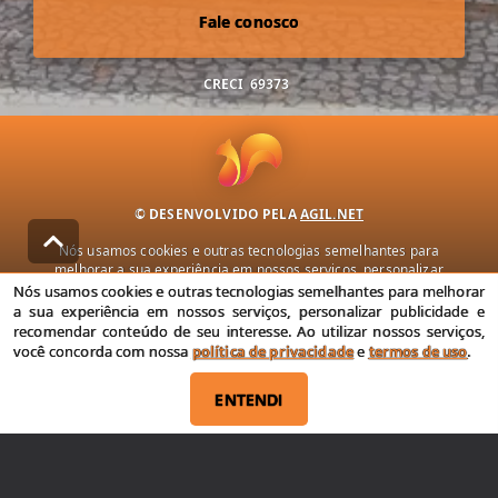
Fale conosco
CRECI
69373
© DESENVOLVIDO PELA
AGIL.NET
Nós usamos cookies e outras tecnologias semelhantes para
melhorar a sua experiência em nossos serviços, personalizar
publicidade e recomendar conteúdo de seu interesse. Ao utilizar
Nós usamos cookies e outras tecnologias semelhantes para melhorar
nossos serviços, você concorda com nossa política de privacidade e
a sua experiência em nossos serviços, personalizar publicidade e
termos de uso.
recomendar conteúdo de seu interesse. Ao utilizar nossos serviços,
você concorda com nossa
política de privacidade
e
termos de uso
.
Política de Privacidade
Termos de uso
ENTENDI