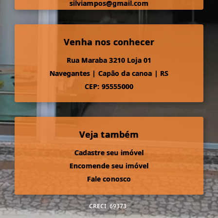
silviampos@gmail.com
Venha nos conhecer
Rua Maraba 3210 Loja 01
Navegantes
|
Capão da canoa
|
RS
CEP: 95555000
Veja também
Cadastre seu imóvel
Encomende seu imóvel
Fale conosco
CRECI
69373