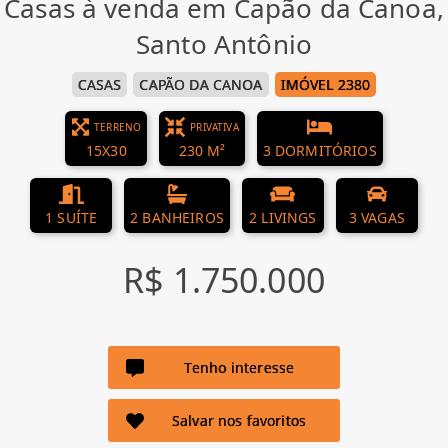
Casas à venda em Capão da Canoa,
Santo Antônio
CASAS
CAPÃO DA CANOA
IMÓVEL 2380
TERRENO
PRIVATIVA
15X30
230 M²
3 DORMITÓRIOS
1 SUÍTE
2 BANHEIROS
2 LIVINGS
3 VAGAS
R$ 1.750.000
Tenho interesse
Salvar nos favoritos