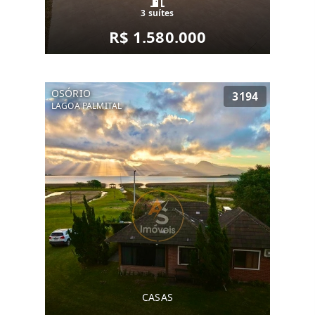
3 suítes
R$ 1.580.000
OSÓRIO
3194
LAGOA PALMITAL
CASAS