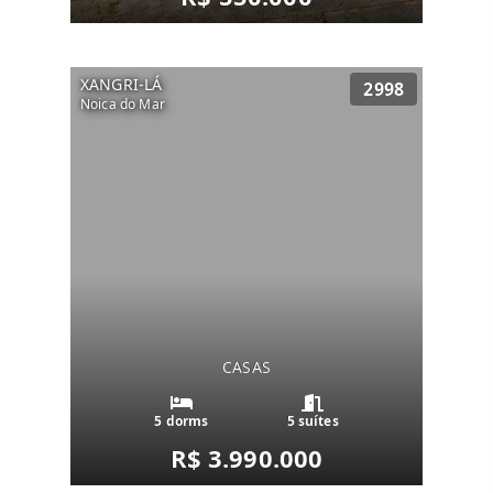
XANGRI-LÁ
2998
Noica do Mar
CASAS
5 dorms
5 suítes
R$ 3.990.000