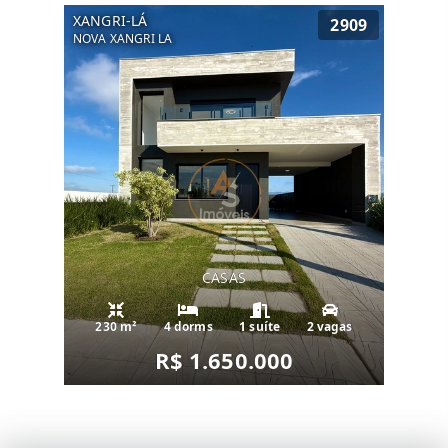
XANGRI-LÁ
2909
NOVA XANGRI LA
CASAS
230 m²
4 dorms
1 suíte
2 vagas
R$ 1.650.000