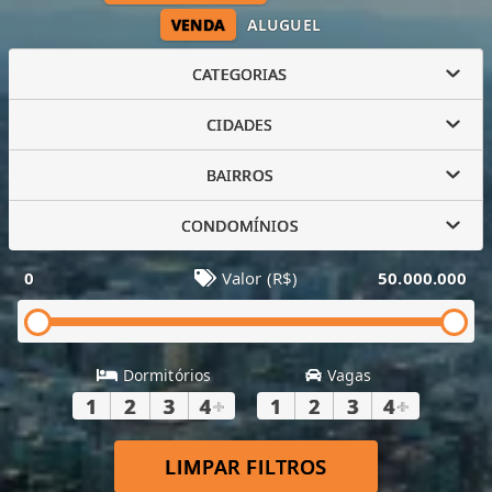
VENDA
ALUGUEL
CATEGORIAS
CIDADES
BAIRROS
CONDOMÍNIOS
0
Valor (R$)
50.000.000
Dormitórios
Vagas
1
2
3
4
+
1
2
3
4
+
LIMPAR FILTROS