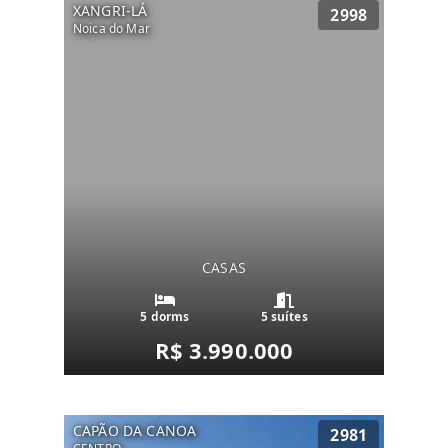
XANGRI-LÁ
2998
Noica do Mar
CASAS
5 dorms
5 suítes
R$ 3.990.000
CAPÃO DA CANOA
2981