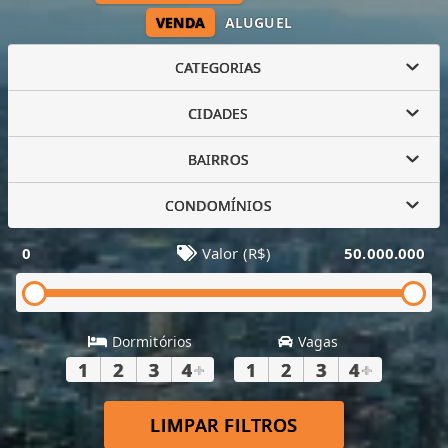
VENDA
ALUGUEL
CATEGORIAS
CIDADES
BAIRROS
CONDOMÍNIOS
0
Valor (R$)
50.000.000
Dormitórios
Vagas
1
2
3
4
+
1
2
3
4
+
LIMPAR FILTROS