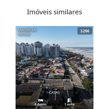
Imóveis similares
XANGRI-LÁ
3266
Atlantida
CASAS
4 dorms
1 suíte