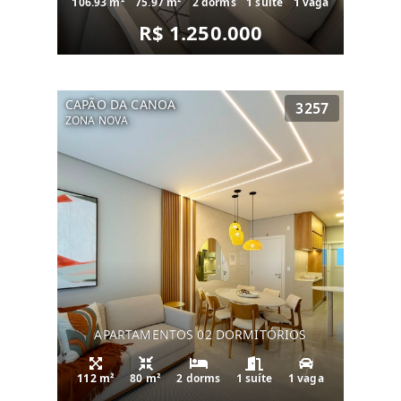
106.93 m²
75.97 m²
2 dorms
1 suíte
1 vaga
R$ 1.250.000
CAPÃO DA CANOA
3257
ZONA NOVA
APARTAMENTOS 02 DORMITÓRIOS
112 m²
80 m²
2 dorms
1 suíte
1 vaga