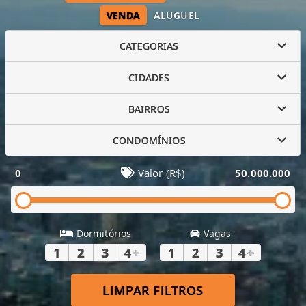
VENDA
ALUGUEL
CATEGORIAS
CIDADES
BAIRROS
CONDOMÍNIOS
0
Valor (R$)
50.000.000
Dormitórios
Vagas
1
2
3
4
+
1
2
3
4
+
LIMPAR FILTROS