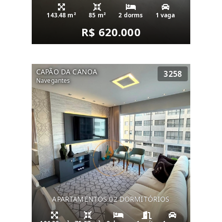
143.48 m²
85 m²
2 dorms
1 vaga
R$ 620.000
CAPÃO DA CANOA
3258
Navegantes
APARTAMENTOS 02 DORMITÓRIOS