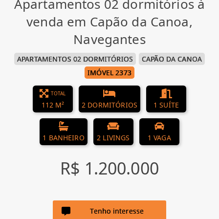
Apartamentos 02 dormitórios à
venda em Capão da Canoa,
Navegantes
APARTAMENTOS 02 DORMITÓRIOS
CAPÃO DA CANOA
IMÓVEL 2373
TOTAL
112 M²
2 DORMITÓRIOS
1 SUÍTE
1 BANHEIRO
2 LIVINGS
1 VAGA
R$ 1.200.000
Tenho interesse