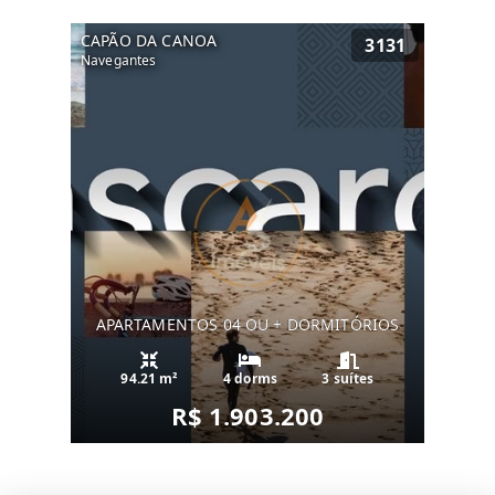
CAPÃO DA CANOA
3131
Navegantes
APARTAMENTOS 04 OU + DORMITÓRIOS
94.21 m²
4 dorms
3 suítes
R$ 1.903.200