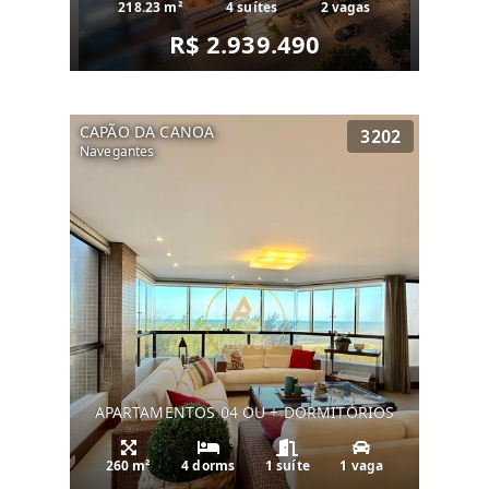
218.23 m²
4 suítes
2 vagas
R$ 2.939.490
CAPÃO DA CANOA
3202
Navegantes
APARTAMENTOS 04 OU + DORMITÓRIOS
260 m²
4 dorms
1 suíte
1 vaga