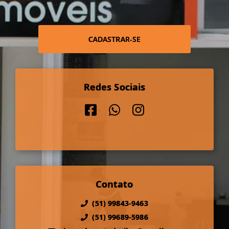
CADASTRAR-SE
Redes Sociais
Contato
(51) 99843-9463
(51) 99689-5986