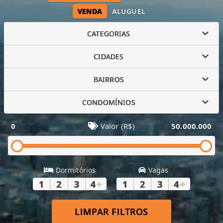
VENDA
ALUGUEL
CATEGORIAS
CIDADES
BAIRROS
CONDOMÍNIOS
0
Valor (R$)
50.000.000
Dormitórios
Vagas
1
2
3
4
+
1
2
3
4
+
LIMPAR FILTROS