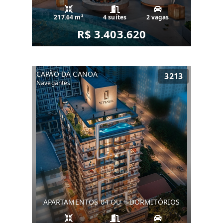
217.64 m²
4 suítes
2 vagas
R$ 3.403.620
CAPÃO DA CANOA
3213
Navegantes
APARTAMENTOS 04 OU + DORMITÓRIOS