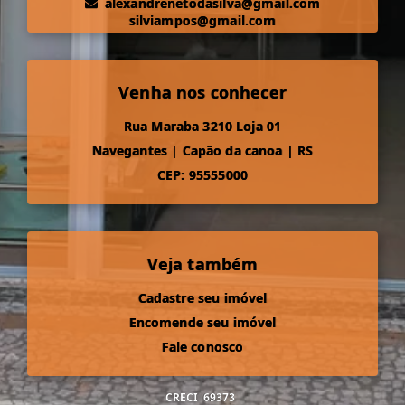
alexandrenetodasilva@gmail.com
silviampos@gmail.com
Venha nos conhecer
Rua Maraba 3210 Loja 01
Navegantes
|
Capão da canoa
|
RS
CEP: 95555000
Veja também
Cadastre seu imóvel
Encomende seu imóvel
Fale conosco
CRECI
69373