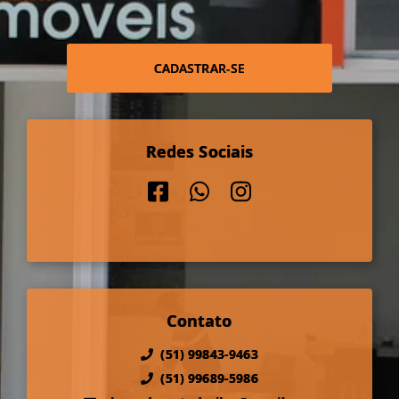
CADASTRAR-SE
Redes Sociais
Contato
(51) 99843-9463
(51) 99689-5986