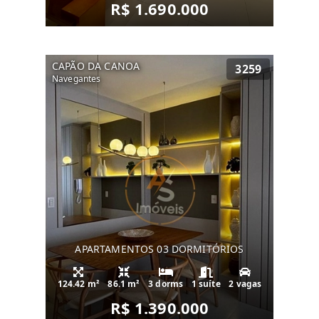
R$ 1.690.000
CAPÃO DA CANOA
3259
Navegantes
APARTAMENTOS 03 DORMITÓRIOS
124.42 m²
86.1 m²
3 dorms
1 suíte
2 vagas
R$ 1.390.000