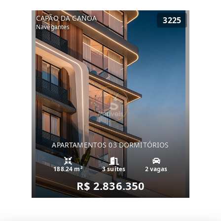
CAPÃO DA CANOA
3225
Navegantes
APARTAMENTOS 03 DORMITÓRIOS
188.24 m²
3 suítes
2 vagas
R$ 2.836.350