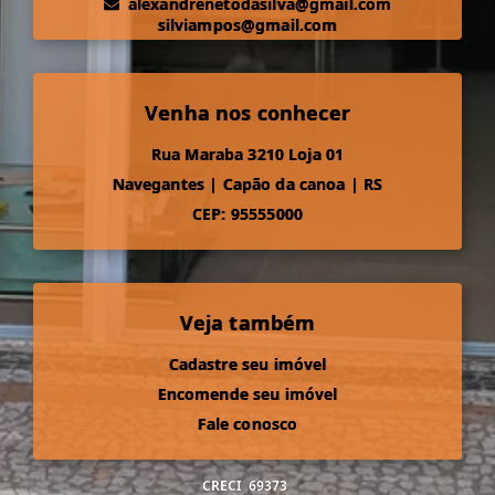
alexandrenetodasilva@gmail.com
silviampos@gmail.com
Venha nos conhecer
Rua Maraba 3210 Loja 01
Navegantes
|
Capão da canoa
|
RS
CEP: 95555000
Veja também
Cadastre seu imóvel
Encomende seu imóvel
Fale conosco
CRECI
69373