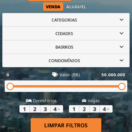
VENDA
ALUGUEL
CATEGORIAS
CIDADES
BAIRROS
CONDOMÍNIOS
0
Valor (R$)
50.000.000
Dormitórios
Vagas
1
2
3
4
+
1
2
3
4
+
LIMPAR FILTROS