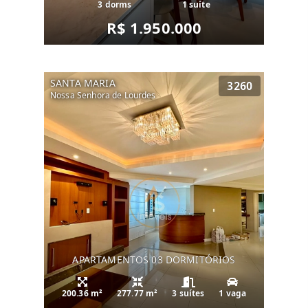
3 dorms
1 suíte
R$ 1.950.000
SANTA MARIA
3260
Nossa Senhora de Lourdes
APARTAMENTOS 03 DORMITÓRIOS
200.36 m²
277.77 m²
3 suítes
1 vaga