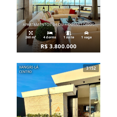
APARTAMENTOS 04 OU + DORMITÓRIOS
260 m²
4 dorms
1 suíte
1 vaga
R$ 3.800.000
XANGRI-LÁ
3152
CENTRO