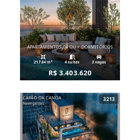
APARTAMENTOS 04 OU + DORMITÓRIOS
217.64 m²
4 suítes
2 vagas
R$ 3.403.620
CAPÃO DA CANOA
3213
Navegantes