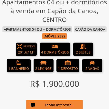
Apartamentos 04 ou + dormitórios
à venda em Capão da Canoa,
CENTRO
APARTAMENTOS 04 OU + DORMITÓRIOS
CAPÃO DA CANOA
IMÓVEL 2322
PRIVATIVA
201.67 M²
4 DORMITÓRIOS
2 SUÍTES
1 BANHEIRO
2 LIVINGS
1 DEPÓSITO
2 VAGAS
R$ 1.900.000
Tenho interesse