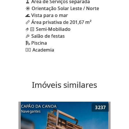
🧹 Área de Serviços separada
☀️ Orientação Solar Leste / Norte
🌊 Vista para o mar
📏 Área privativa de 201,67 m²
🤌🏻 Semi-Mobiliado
🎉 Salão de festas
🛝 Piscina
Imóveis similares
CAPÃO DA CANOA
3237
Navegantes