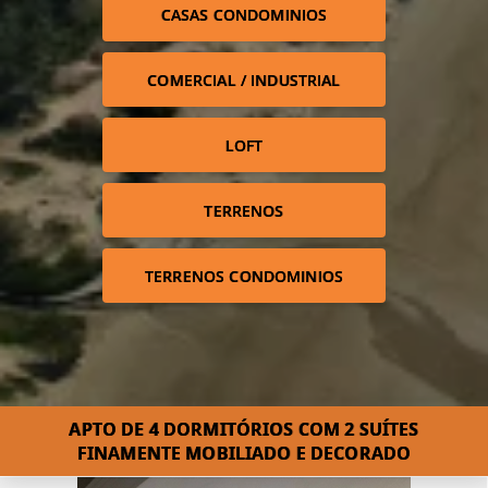
CASAS CONDOMINIOS
COMERCIAL / INDUSTRIAL
LOFT
TERRENOS
TERRENOS CONDOMINIOS
APTO DE 4 DORMITÓRIOS COM 2 SUÍTES
FINAMENTE MOBILIADO E DECORADO