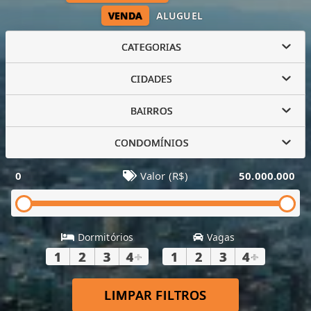
VENDA
ALUGUEL
CATEGORIAS
CIDADES
BAIRROS
CONDOMÍNIOS
0
Valor (R$)
50.000.000
Dormitórios
Vagas
1
2
3
4
+
1
2
3
4
+
LIMPAR FILTROS