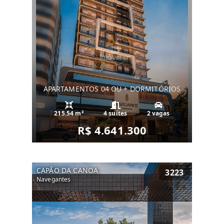
APARTAMENTOS 04 OU + DORMITÓRIOS
215.54 m²
4 suítes
2 vagas
R$ 4.641.300
CAPÃO DA CANOA
3223
Navegantes