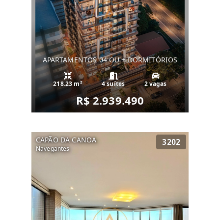
APARTAMENTOS 04 OU + DORMITÓRIOS
218.23 m²
4 suítes
2 vagas
R$ 2.939.490
CAPÃO DA CANOA
3202
Navegantes