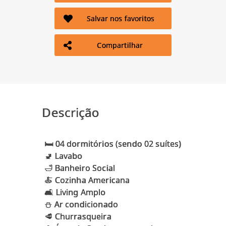
Salvar nos favoritos
Compartilhar
Descrição
🛏 04 dormitórios (sendo 02 suítes)
🚽 Lavabo
🛁 Banheiro Social
🍝 Cozinha Americana
🛋 Living Amplo
⛄️ Ar condicionado
🥩 Churrasqueira