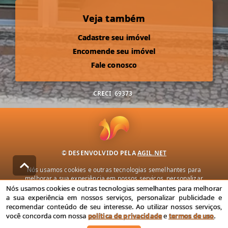
Veja também
Cadastre seu imóvel
Encomende seu imóvel
Fale conosco
CRECI
69373
© DESENVOLVIDO PELA
AGIL.NET
Nós usamos cookies e outras tecnologias semelhantes para
melhorar a sua experiência em nossos serviços, personalizar
publicidade e recomendar conteúdo de seu interesse. Ao utilizar
Nós usamos cookies e outras tecnologias semelhantes para melhorar
nossos serviços, você concorda com nossa política de privacidade e
a sua experiência em nossos serviços, personalizar publicidade e
termos de uso.
recomendar conteúdo de seu interesse. Ao utilizar nossos serviços,
você concorda com nossa
política de privacidade
e
termos de uso
.
Política de Privacidade
Termos de uso