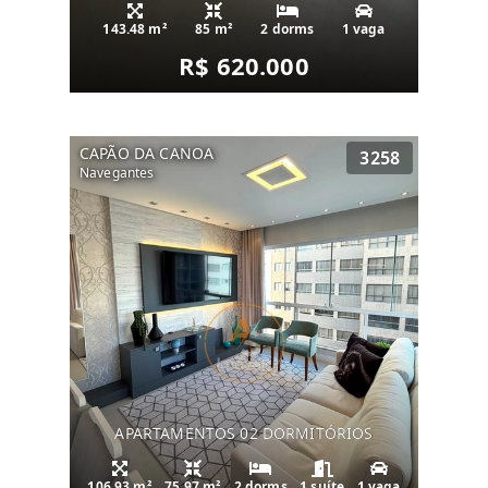
143.48 m²
85 m²
2 dorms
1 vaga
R$ 620.000
CAPÃO DA CANOA
3258
Navegantes
APARTAMENTOS 02 DORMITÓRIOS
106.93 m²
75.97 m²
2 dorms
1 suíte
1 vaga