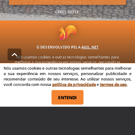
CRECI
69373
© DESENVOLVIDO PELA
AGIL.NET
Nós usamos cookies e outras tecnologias semelhantes para
melhorar a sua experiência em nossos serviços, personalizar
publicidade e recomendar conteúdo de seu interesse. Ao utilizar
Nós usamos cookies e outras tecnologias semelhantes para melhorar
nossos serviços, você concorda com nossa política de privacidade e
a sua experiência em nossos serviços, personalizar publicidade e
termos de uso.
recomendar conteúdo de seu interesse. Ao utilizar nossos serviços,
você concorda com nossa
política de privacidade
e
termos de uso
.
Política de Privacidade
Termos de uso
ENTENDI