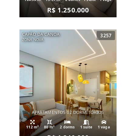
R$ 1.250.000
CAPÃO DA CANOA
3257
ZONA NOVA
APARTAMENTOS 02 DORMITÓRIOS
112 m²
80 m²
2 dorms
1 suíte
1 vaga