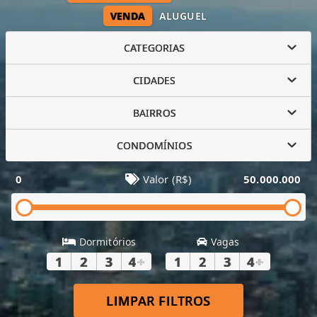
VENDA
ALUGUEL
CATEGORIAS
CIDADES
BAIRROS
CONDOMÍNIOS
0
Valor (R$)
50.000.000
Dormitórios
Vagas
1
2
3
4
+
1
2
3
4
+
LIMPAR FILTROS