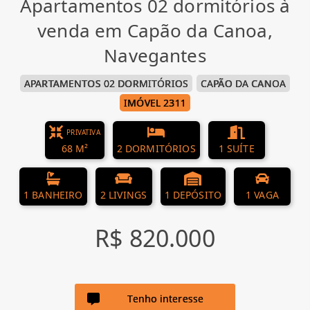
Apartamentos 02 dormitórios à
venda em Capão da Canoa,
Navegantes
APARTAMENTOS 02 DORMITÓRIOS
CAPÃO DA CANOA
IMÓVEL 2311
PRIVATIVA
68 M²
2 DORMITÓRIOS
1 SUÍTE
1 BANHEIRO
2 LIVINGS
1 DEPÓSITO
1 VAGA
R$ 820.000
Tenho interesse