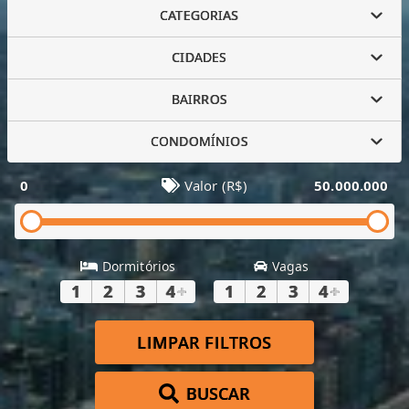
CATEGORIAS
CIDADES
BAIRROS
CONDOMÍNIOS
0
Valor (R$)
50.000.000
Dormitórios
Vagas
1
2
3
4
+
1
2
3
4
+
LIMPAR FILTROS
BUSCAR