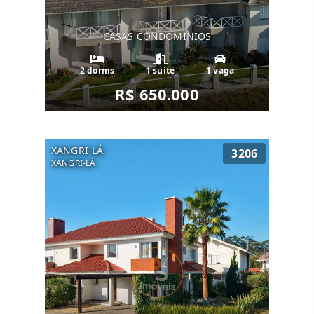
CASAS CONDOMINIOS
2 dorms
1 suíte
1 vaga
R$ 650.000
XANGRI-LÁ
3206
XANGRI-LÁ