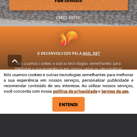
Fale conosco
CRECI
69373
© DESENVOLVIDO PELA
AGIL.NET
Nós usamos cookies e outras tecnologias semelhantes para
melhorar a sua experiência em nossos serviços, personalizar
publicidade e recomendar conteúdo de seu interesse. Ao utilizar
Nós usamos cookies e outras tecnologias semelhantes para melhorar
nossos serviços, você concorda com nossa política de privacidade e
a sua experiência em nossos serviços, personalizar publicidade e
termos de uso.
recomendar conteúdo de seu interesse. Ao utilizar nossos serviços,
você concorda com nossa
política de privacidade
e
termos de uso
.
Política de Privacidade
Termos de uso
ENTENDI