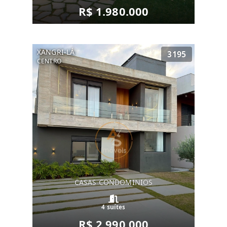
R$ 1.980.000
XANGRI-LÁ
3195
CENTRO
CASAS CONDOMINIOS
4 suítes
R$ 2.990.000