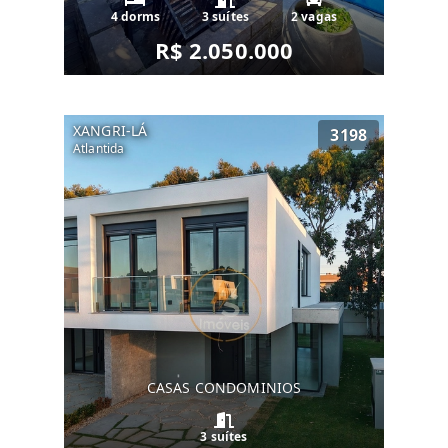
4 dorms
3 suítes
2 vagas
R$ 2.050.000
XANGRI-LÁ
3198
Atlantida
CASAS CONDOMINIOS
3 suítes