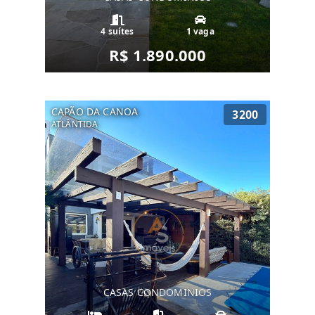
4 suítes
1 vaga
R$ 1.890.000
CAPÃO DA CANOA
3200
ATLÂNTIDA
CASAS CONDOMINIOS