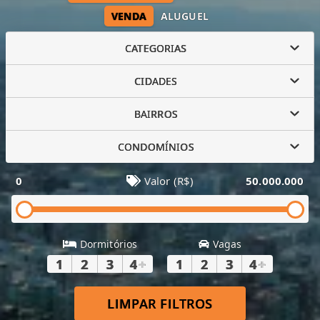
VENDA
ALUGUEL
CATEGORIAS
CIDADES
BAIRROS
CONDOMÍNIOS
0
Valor (R$)
50.000.000
Dormitórios
Vagas
1
2
3
4
+
1
2
3
4
+
LIMPAR FILTROS