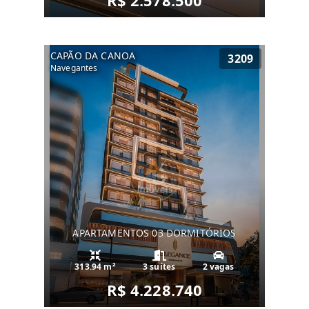
R$ 2.578.500
CAPÃO DA CANOA
3209
Navegantes
APARTAMENTOS 03 DORMITÓRIOS
313.94 m²
3 suítes
2 vagas
R$ 4.228.740