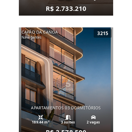
R$ 2.733.210
CAPÃO DA CANOA
3215
Navegantes
APARTAMENTOS 03 DORMITÓRIOS
189.44 m²
3 suítes
2 vagas