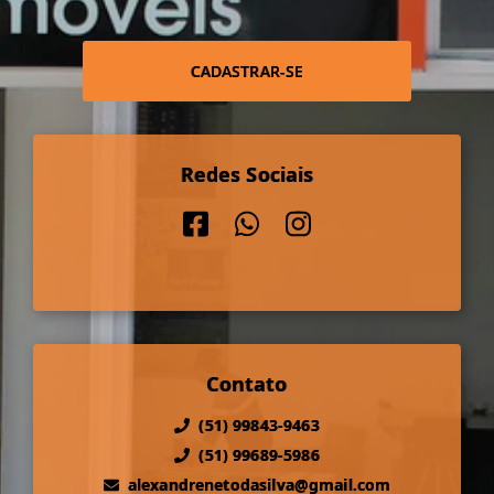
CADASTRAR-SE
Redes Sociais
Contato
(51) 99843-9463
(51) 99689-5986
alexandrenetodasilva@gmail.com