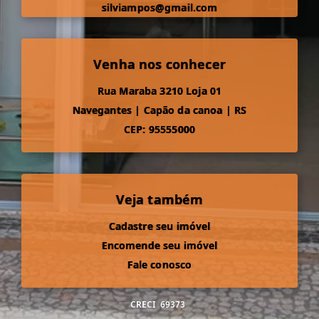
silviampos@gmail.com
Venha nos conhecer
Rua Maraba 3210 Loja 01
Navegantes
|
Capão da canoa
|
RS
CEP: 95555000
Veja também
Cadastre seu imóvel
Encomende seu imóvel
Fale conosco
CRECI
69373