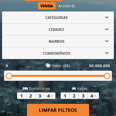
VENDA
ALUGUEL
CATEGORIAS
CIDADES
BAIRROS
CONDOMÍNIOS
0
Valor (R$)
50.000.000
Dormitórios
Vagas
1
2
3
4
+
1
2
3
4
+
LIMPAR FILTROS