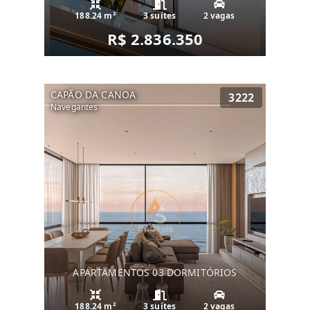
188.24 m²
3 suítes
2 vagas
R$ 2.836.350
CAPÃO DA CANOA
3222
Navegantes
APARTAMENTOS 03 DORMITÓRIOS
188.24 m²
3 suítes
2 vagas