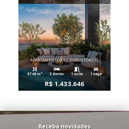
APARTAMENTOS 02 DORMITÓRIOS
97.48 m²
2 dorms
1 suíte
1 vaga
R$ 1.433.646
Receba novidades