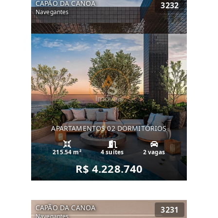
CAPÃO DA CANOA
3232
Navegantes
APARTAMENTOS 02 DORMITÓRIOS
215.54 m²
4 suítes
2 vagas
R$ 4.228.740
CAPÃO DA CANOA
3231
Navegantes