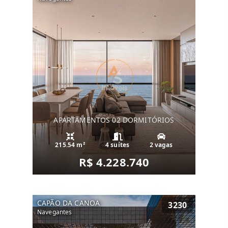
APARTAMENTOS 02 DORMITÓRIOS
215.54 m²
4 suítes
2 vagas
R$ 4.228.740
CAPÃO DA CANOA
3230
Navegantes