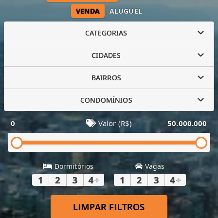
VENDA
ALUGUEL
CATEGORIAS
CIDADES
BAIRROS
CONDOMÍNIOS
0
Valor (R$)
50.000.000
Dormitórios
Vagas
1
2
3
4
+
1
2
3
4
+
LIMPAR FILTROS