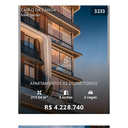
CAPÃO DA CANOA
3233
Navegantes
APARTAMENTOS 02 DORMITÓRIOS
215.54 m²
4 suítes
2 vagas
R$ 4.228.740