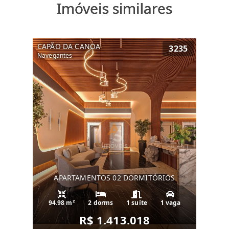
Imóveis similares
CAPÃO DA CANOA
3235
Navegantes
APARTAMENTOS 02 DORMITÓRIOS
94.98 m²
2 dorms
1 suíte
1 vaga
R$ 1.413.018