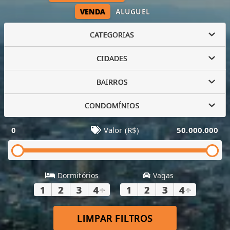
VENDA
ALUGUEL
CATEGORIAS
CIDADES
BAIRROS
CONDOMÍNIOS
0
Valor (R$)
50.000.000
Dormitórios
Vagas
1
2
3
4
+
1
2
3
4
+
LIMPAR FILTROS