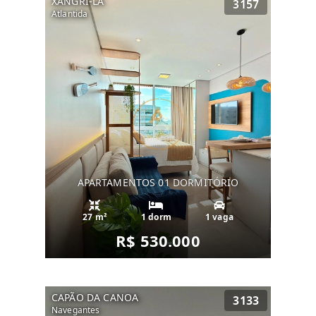
XANGRI-LÁ
3157
Atlantida
APARTAMENTOS 01 DORMITÓRIO
27 m²
1 dorm
1 vaga
R$ 530.000
CAPÃO DA CANOA
3133
Navegantes