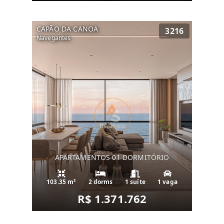
CAPÃO DA CANOA
3216
Navegantes
APARTAMENTOS 01 DORMITÓRIO
103.35 m²
2 dorms
1 suíte
1 vaga
R$ 1.371.762