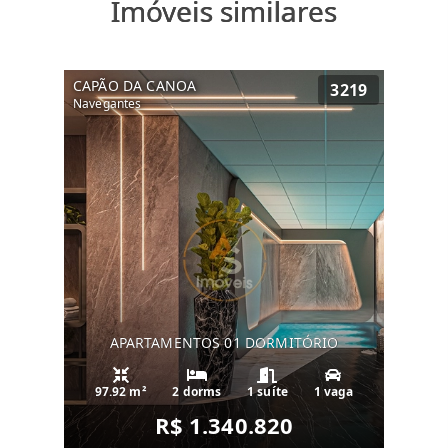
Imóveis similares
CAPÃO DA CANOA
3219
Navegantes
APARTAMENTOS 01 DORMITÓRIO
97.92 m²
2 dorms
1 suíte
1 vaga
R$ 1.340.820