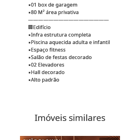
▪️01 box de garagem
▪️80 M² área privativa
————————————————
🏢Edifício
▪️Infra estrutura completa
▪️Piscina aquecida adulta e infantil
▪️Espaço fitness
▪️Salão de festas decorado
▪️02 Elevadores
▪️Hall decorado
Imóveis similares