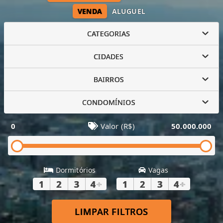
VENDA
ALUGUEL
CATEGORIAS
CIDADES
BAIRROS
CONDOMÍNIOS
0
Valor (R$)
50.000.000
Dormitórios
Vagas
1
2
3
4
+
1
2
3
4
+
LIMPAR FILTROS