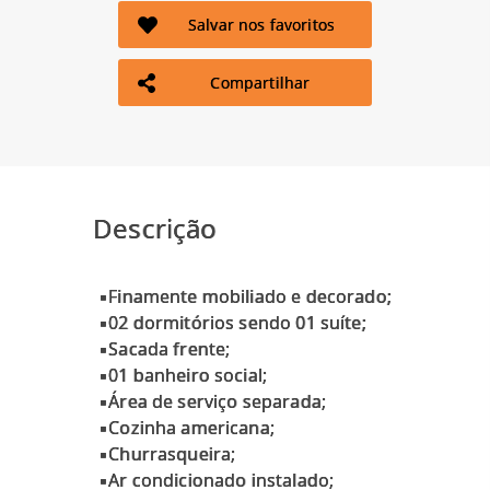
Salvar nos favoritos
Compartilhar
Descrição
▪️Finamente mobiliado e decorado;
▪️02 dormitórios sendo 01 suíte;
▪️Sacada frente;
▪️01 banheiro social;
▪️Área de serviço separada;
▪️Cozinha americana;
▪️Churrasqueira;
▪️Ar condicionado instalado;