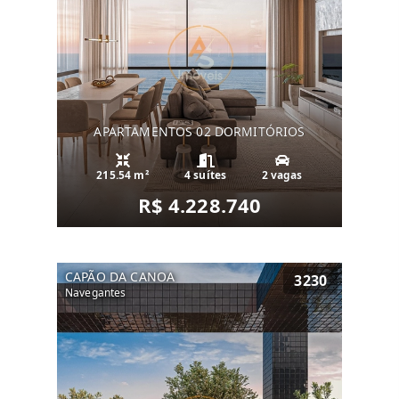
APARTAMENTOS 02 DORMITÓRIOS
215.54 m²
4 suítes
2 vagas
R$ 4.228.740
CAPÃO DA CANOA
3230
Navegantes