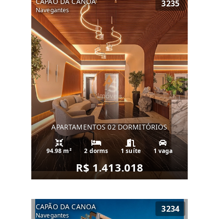
CAPÃO DA CANOA
3235
Navegantes
APARTAMENTOS 02 DORMITÓRIOS
94.98 m²
2 dorms
1 suíte
1 vaga
R$ 1.413.018
CAPÃO DA CANOA
3234
Navegantes