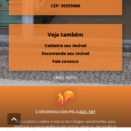
CEP: 95555000
Veja também
Cadastre seu imóvel
Encomende seu imóvel
Fale conosco
CRECI
69373
© DESENVOLVIDO PELA
AGIL.NET
Nós usamos cookies e outras tecnologias semelhantes para
melhorar a sua experiência em nossos serviços, personalizar