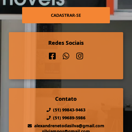
CADASTRAR-SE
Redes Sociais
Contato
(51) 99843-9463
(51) 99689-5986
alexandrenetodasilva@gmail.com
silviampos@gmail.com