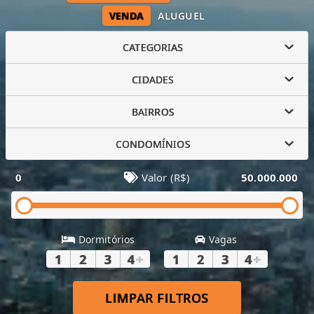
VENDA
ALUGUEL
CATEGORIAS
CIDADES
BAIRROS
CONDOMÍNIOS
0
Valor (R$)
50.000.000
Dormitórios
Vagas
1
2
3
4
+
1
2
3
4
+
LIMPAR FILTROS