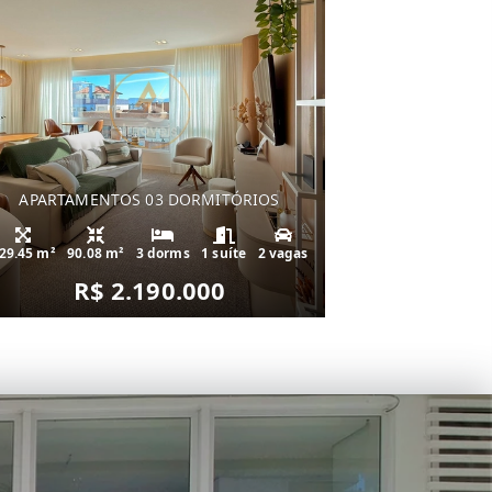
APARTAMENTOS 03 DORMITÓRIOS
29.45 m²
90.08 m²
3 dorms
1 suíte
2 vagas
R$ 2.190.000