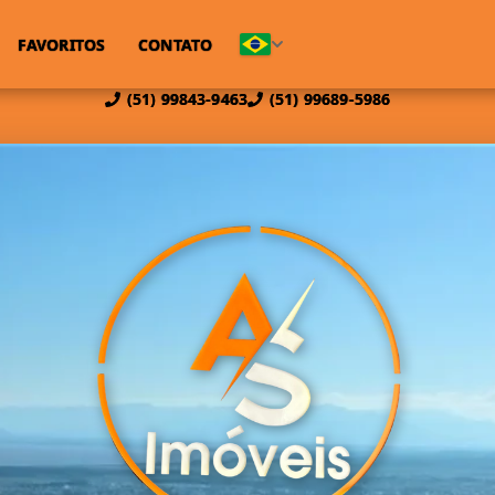
FAVORITOS
CONTATO
(51) 99843-9463
(51) 99689-5986