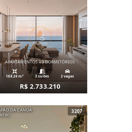
APARTAMENTOS 03 DORMITÓRIOS
188.24 m²
3 suítes
2 vagas
R$ 2.733.210
APÃO DA CANOA
3207
ENTRO