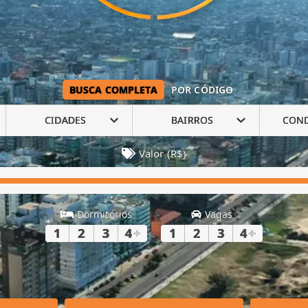
BUSCA COMPLETA
POR CÓDIGO
CIDADES
BAIRROS
CON
Valor (R$)
Dormitórios
Vagas
1
2
3
4
+
1
2
3
4
+