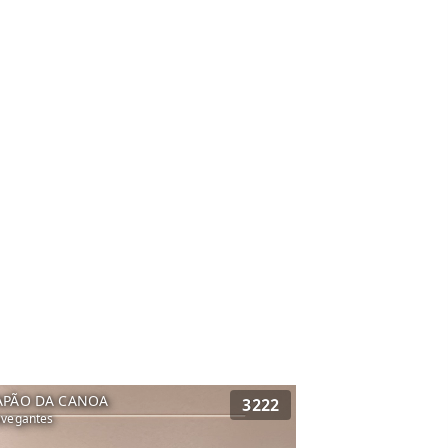
APÃO DA CANOA
3222
vegantes