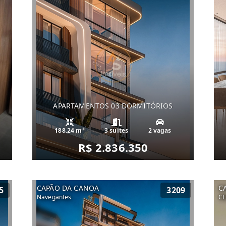
APARTAMENTOS 03 DORMITÓRIOS
188.24 m²
3 suítes
2 vagas
R$ 2.836.350
CAPÃO DA CANOA
C
5
3209
Navegantes
C