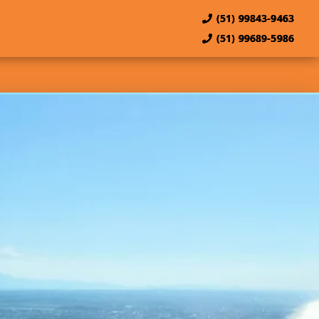
(51) 99843-9463
(51) 99689-5986