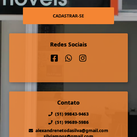
CADASTRAR-SE
Redes Sociais
Contato
(51) 99843-9463
(51) 99689-5986
alexandrenetodasilva@gmail.com
silviampos@gmail.com