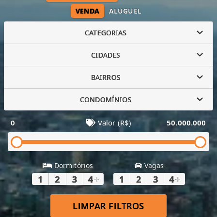
VENDA
ALUGUEL
CATEGORIAS
CIDADES
BAIRROS
CONDOMÍNIOS
0
Valor (R$)
50.000.000
Dormitórios
Vagas
1
2
3
4
+
1
2
3
4
+
LIMPAR FILTROS