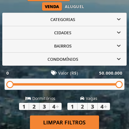
VENDA
ALUGUEL
CATEGORIAS
CIDADES
BAIRROS
CONDOMÍNIOS
0
Valor (R$)
50.000.000
Dormitórios
Vagas
1
2
3
4
+
1
2
3
4
+
LIMPAR FILTROS