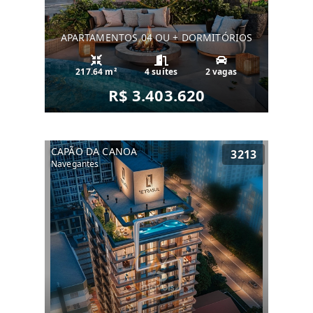
APARTAMENTOS 04 OU + DORMITÓRIOS
217.64 m²
4 suítes
2 vagas
R$ 3.403.620
CAPÃO DA CANOA
3213
Navegantes