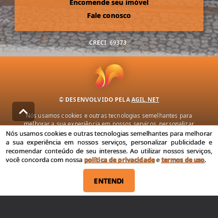
Encomende seu imóvel
Fale conosco
CRECI
69373
© DESENVOLVIDO PELA
AGIL.NET
Nós usamos cookies e outras tecnologias semelhantes para
melhorar a sua experiência em nossos serviços, personalizar
publicidade e recomendar conteúdo de seu interesse. Ao utilizar
Nós usamos cookies e outras tecnologias semelhantes para melhorar
nossos serviços, você concorda com nossa política de privacidade e
a sua experiência em nossos serviços, personalizar publicidade e
termos de uso.
recomendar conteúdo de seu interesse. Ao utilizar nossos serviços,
você concorda com nossa
política de privacidade
e
termos de uso
.
Política de Privacidade
Termos de uso
ENTENDI