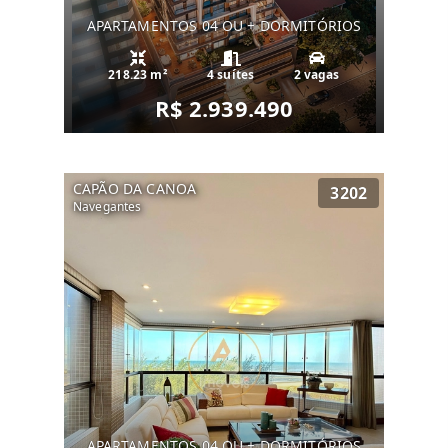
APARTAMENTOS 04 OU + DORMITÓRIOS
218.23 m²
4 suítes
2 vagas
R$ 2.939.490
CAPÃO DA CANOA
3202
Navegantes
APARTAMENTOS 04 OU + DORMITÓRIOS