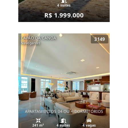
4 suítes
R$ 1.999.000
CAPÃO DA CANOA
3149
Navegantes
APARTAMENTOS 04 OU + DORMITÓRIOS
241 m²
4 suítes
4 vagas