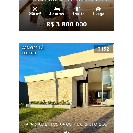
260 m²
4 dorms
1 suíte
1 vaga
R$ 3.800.000
XANGRI-LÁ
3152
CENTRO
APARTAMENTOS 04 OU + DORMITÓRIOS