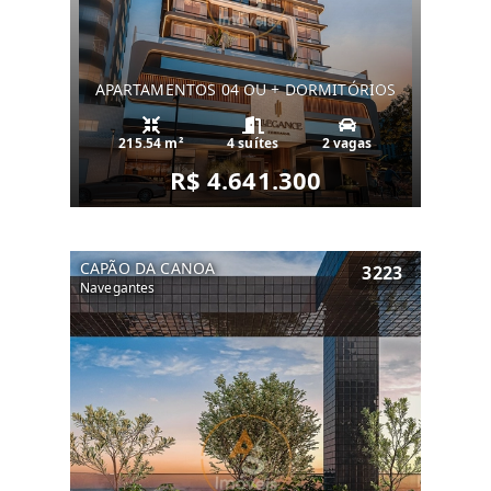
APARTAMENTOS 04 OU + DORMITÓRIOS
215.54 m²
4 suítes
2 vagas
R$ 4.641.300
CAPÃO DA CANOA
3223
Navegantes