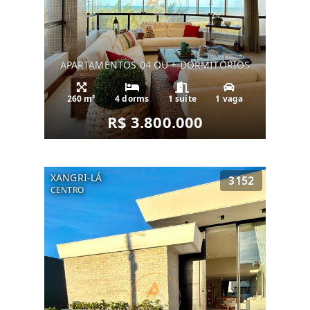
APARTAMENTOS 04 OU + DORMITÓRIOS
260 m²
4 dorms
1 suíte
1 vaga
R$ 3.800.000
XANGRI-LÁ
3152
CENTRO