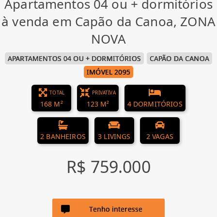
Apartamentos 04 ou + dormitórios
à venda em Capão da Canoa, ZONA
NOVA
APARTAMENTOS 04 OU + DORMITÓRIOS
CAPÃO DA CANOA
IMÓVEL 2095
TOTAL
PRIVATIVA
168 M²
123 M²
4 DORMITÓRIOS
2 BANHEIROS
3 LIVINGS
2 VAGAS
R$ 759.000
Tenho interesse