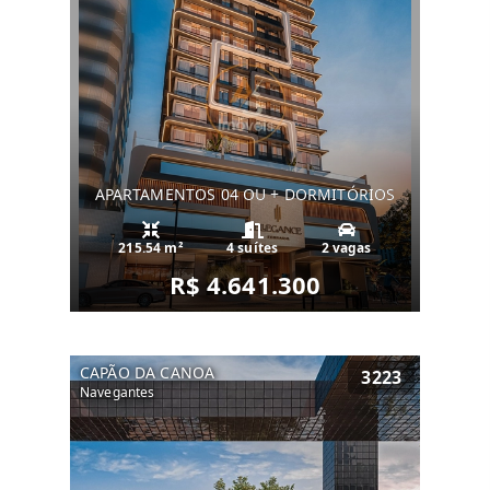
APARTAMENTOS 04 OU + DORMITÓRIOS
215.54 m²
4 suítes
2 vagas
R$ 4.641.300
CAPÃO DA CANOA
3223
Navegantes