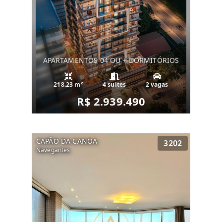
APARTAMENTOS 04 OU + DORMITÓRIOS
218.23 m²
4 suítes
2 vagas
R$ 2.939.490
CAPÃO DA CANOA
3202
Navegantes