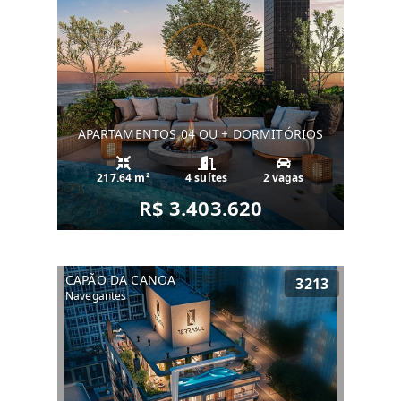
APARTAMENTOS 04 OU + DORMITÓRIOS
217.64 m²
4 suítes
2 vagas
R$ 3.403.620
CAPÃO DA CANOA
3213
Navegantes