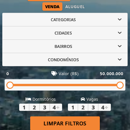
VENDA
ALUGUEL
CATEGORIAS
CIDADES
BAIRROS
CONDOMÍNIOS
0
Valor (R$)
50.000.000
Dormitórios
Vagas
1
2
3
4
+
1
2
3
4
+
LIMPAR FILTROS