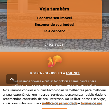
Veja também
Cadastre seu imóvel
Encomende seu imóvel
Fale conosco
CRECI
69373
© DESENVOLVIDO PELA
AGIL.NET
Nós usamos cookies e outras tecnologias semelhantes para
melhorar a sua experiência em nossos serviços, personalizar
publicidade e recomendar conteúdo de seu interesse. Ao utilizar
Nós usamos cookies e outras tecnologias semelhantes para melhorar
nossos serviços, você concorda com nossa política de privacidade e
a sua experiência em nossos serviços, personalizar publicidade e
termos de uso.
recomendar conteúdo de seu interesse. Ao utilizar nossos serviços,
você concorda com nossa
política de privacidade
e
termos de uso
.
Política de Privacidade
Termos de uso