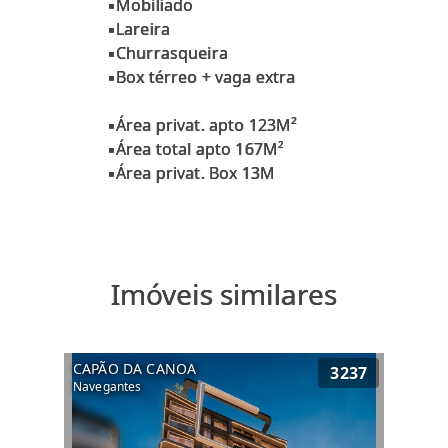
▪Mobiliado
▪Lareira
▪Churrasqueira
▪Box térreo + vaga extra
▪Área privat. apto 123M²
▪Área total apto 167M²
Imóveis similares
CAPÃO DA CANOA
3237
Navegantes